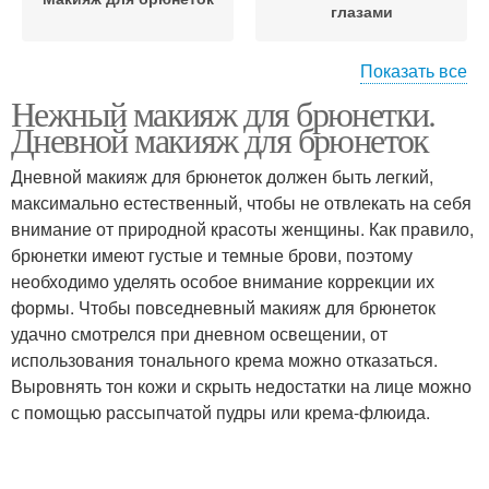
глазами
Показать все
Нежный макияж для брюнетки.
Вечерний макияж
Правильный макияж
Дневной макияж для брюнеток
Дневной макияж для брюнеток должен быть легкий,
максимально естественный, чтобы не отвлекать на себя
внимание от природной красоты женщины. Как правило,
Стильный макияж
Универсальный макияж
брюнетки имеют густые и темные брови, поэтому
необходимо уделять особое внимание коррекции их
формы. Чтобы повседневный макияж для брюнеток
удачно смотрелся при дневном освещении, от
Макияж на свадьбу
Роковая брюнетка
использования тонального крема можно отказаться.
Выровнять тон кожи и скрыть недостатки на лице можно
с помощью рассыпчатой пудры или крема-флюида.
Образа для брюнеток
Одежды для брюнеток