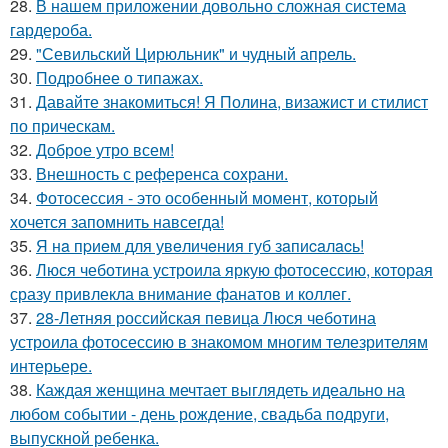
28.
В нашем приложении довольно сложная система
гардероба.
29.
"Севильский Цирюльник" и чудный апрель.
30.
Подробнее о типажах.
31.
Давайте знакомиться! Я Полина, визажист и стилист
по прическам.
32.
Доброе утро всем!
33.
Внешность с референса сохрани.
34.
Фотосессия - это особенный момент, который
хочется запомнить навсегда!
35.
Я нa пpиeм для увeличeния губ зaпиcaлacь!
36.
Люся чеботина устроила яркую фотосессию, которая
сразу привлекла внимание фанатов и коллег.
37.
28-Летняя российская певица Люся чеботина
устроила фотосессию в знакомом многим телезрителям
интерьере.
38.
Каждая женщина мечтает выглядеть идеально на
любом событии - день рождение, свадьба подруги,
выпускной ребенка.