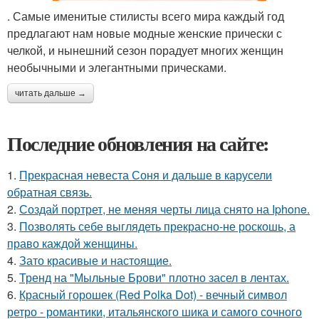
. Самые именитые стилисты всего мира каждый год
предлагают нам новые модные женские прически с
челкой, и нынешний сезон порадует многих женщин
необычными и элегантными прическами.
читать дальше →
Последние обновления на сайте:
1.
Прекрасная невеста Соня и дальше в карусели
обратная связь.
2.
Создай портрет, не меняя черты лица снято на Iphone.
3.
Позволять себе выглядеть прекрасно-не роскошь, а
право каждой женщины.
4.
Зато красивые и настоящие.
5.
Тренд на "Мыльные Брови" плотно засел в лентах.
6.
Красный горошек (Red Polka Dot) - вечный символ
ретро - романтики, итальянского шика и самого сочного