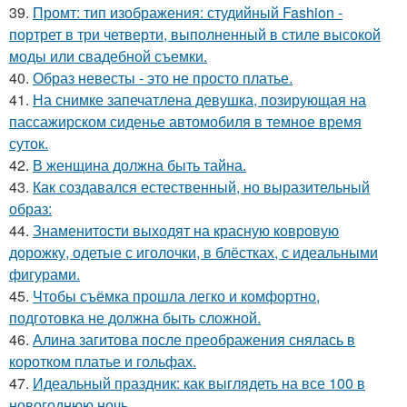
39.
Промт: тип изображения: студийный Fashion -
портрет в три четверти, выполненный в стиле высокой
моды или свадебной съемки.
40.
Образ невесты - это не просто платье.
41.
На снимке запечатлена девушка, позирующая на
пассажирском сиденье автомобиля в темное время
суток.
42.
В женщина должна быть тайна.
43.
Как создавался естественный, но выразительный
образ:
44.
Знаменитости выходят на красную ковровую
дорожку, одетые с иголочки, в блёстках, с идеальными
фигурами.
45.
Чтобы съёмка прошла легко и комфортно,
подготовка не должна быть сложной.
46.
Алина загитова после преображения снялась в
коротком платье и гольфах.
47.
Идеальный праздник: как выглядеть на все 100 в
новогоднюю ночь.