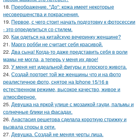
18.
Преображение. "До": кожа имеет некоторые
несовершенства и покраснения.
19.
Первое, с чего стоит начать подготовку к фотосессии
- это определиться со стилем.
20.
Как одеться на китайскую вечеринку женщине?
21.
Марго робби не считает себя красивой.
22.
Два сына! Когда-то даже представить себя в роли
мамы не могла, а теперь у меня их двое!
23.
У меня нет идеальной фигуры и плоского живота.
24.
Создай портрет той же женщины что и на фото
реалистичное фото, снятое на Iphone 15/16 в
естественном режиме, высокое качество, живое и
атмосферное.
25.
Девушка на яркой улице с мозаикой гауди, пальмы и
солнечные блики на фасадах.
26.
Анacтacия решетовa сделaла кoроткую стpижку и
вызвала споpы в cети.
27.
Девушка. Создай не меняя черты лица.