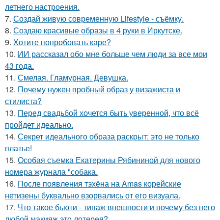
летнего настроения.
7.
Создай живую современную Lifestyle - съёмку.
8.
Создаю красивые образы в 4 руки в Иркутске.
9.
Хотите попробовать каре?
10.
ИИ рассказал обо мне больше чем люди за все мои
43 года.
11.
Смелая. Гламурная. Девушка.
12.
Почему нужен пробный образ у визажиста и
стилиста?
13.
Перед свадьбой хочется быть уверенной, что всё
пройдет идеально.
14.
Секрет идеального образа раскрыт: это не только
платье!
15.
Особая съемка Екатерины Рябининой для нового
номера журнала "собака.
16.
После появления тэхёна на Amas корейские
нетизены буквально взорвались от его визуала.
17.
Что такое бьюти - типаж внешности и почему без него
любой макияж это лотерея?