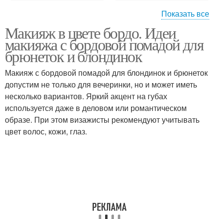
Показать все
Макияж в цвете бордо. Идеи
Макияж в бордовых
Бордовый макияж
макияжа с бордовой помадой для
тонах
брюнеток и блондинок
Макияж с бордовой помадой для блондинок и брюнеток
Глаз с бордовой
Макияж под бордовое
допустим не только для вечеринки, но и может иметь
помадой
платье
несколько вариантов. Яркий акцент на губах
используется даже в деловом или романтическом
образе. При этом визажисты рекомендуют учитывать
цвет волос, кожи, глаз.
Бордовый наряд
Вечерний макияж
Макияж в бордовых
Макияж для брюнеток
оттенках