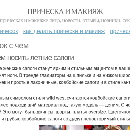
ПРИЧЕСКА И МАКИЯЖ
прическах и макияже лица, новости, отзывы, новинки, сек
ичесок
как делать прически и макияж
причес
ок с чем
ем носить летние сапоги
е женские сапоги станут ярким и стильным акцентом в ваше
нят ноги. В тренде гладиаторы на шпильке и на низком шир
жек и простые лаконичные, ковбойские сапоги и в стиле кан
ным символом стиля wild west считаются ковбойские сапоги, 
лее подходящий материал под такую модель — деним. С чем
? Это могут быть джинсы, шорты, платья oversize. Цветочн
а и грубые ковбойские сапоги создадут неповторимый стиль