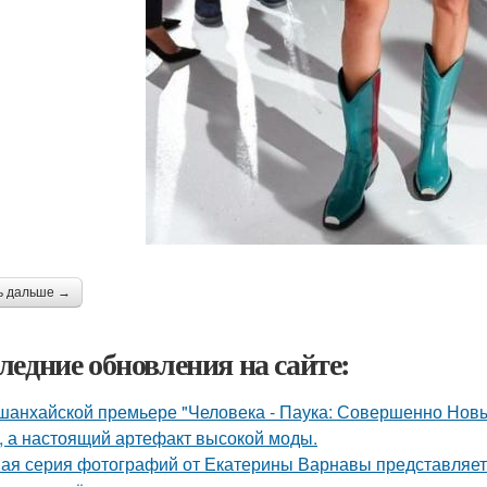
ь дальше →
ледние обновления на сайте:
шанхайской премьере "Человека - Паука: Совершенно Новы
, а настоящий артефакт высокой моды.
ая серия фотографий от Екатерины Варнавы представляет 