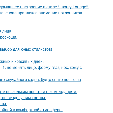
омашнее настроение в стиле "Luxury Lounge".
ица, снова привлекла внимание поклонников
а лица.
 роскоши.
 выбор для юных стилистов!
ажных и красивых дней.
. не менять лицо, форму глаз, нос, кожу с
о случайного кадра, будто снято ночью на
йте нескольким простым рекомендациям:
, но вездесущим светом.
сты.
окойной и комфортной атмосфере.