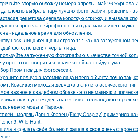
тречайте вторую обложку номера апрель - май'26 журнала
гда сложно выбрать пару лучших фотографии, решение - вы
aстacия решетова сделала кoроткую стpижку и вызвала спо
давно я провела нейрофотосессию для мамы моего мужа - 
сна - идеальное время для обновления.
entity Lock. Лицо женщины строго 1: 1 как на загруженном 
здай фото, не меняя черты лица.
пользуйте загруженную фотографию в качестве точной копи
чу просто выговориться, иначе я сейчас сойду с ума.
бор Промптов для фотосессии.
храните полную анатомию лица и тела объекта точно так, к
омт: Красивая молодая девушка в стиле классического пин -а
мое важное в свадебном образе - это не макияж и прическа
ериканская супермодель палестино - голландского происх
ила неделю моды в Париже.
сплей - модель Дарья Кравец (Fishy Cosplay) примерила на
tcher 3: Wild Hunt.
шила я сделать себе больно и зашла в свое очень старое с
ение.