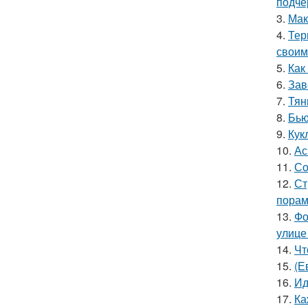
подче
3.
Мак
4.
Тер
своим
5.
Как
6.
Зав
7.
Тян
8.
Бью
9.
Кук
10.
Ас
11.
Со
12.
Ст
порам
13.
Фо
улице
14.
Чт
15.
(Е
16.
Ид
17.
Ка