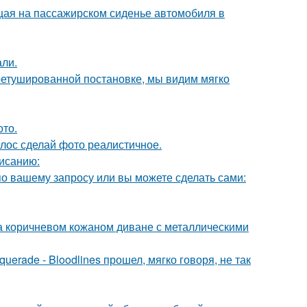
ющая на пассажирском сиденье автомобиля в
али.
ретушированной постановке, мы видим мягко
ото.
лос сделай фото реалистичное.
исанию:
по вашему запросу или вы можете сделать сами:
 коричневом кожаном диване с металлическими
erade - Bloodlines прошел, мягко говоря, не так