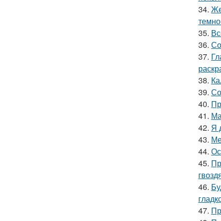
34.
Же
темно
35.
Вс
36.
Со
37.
Гл
раскр
38.
Ка
39.
Со
40.
Пр
41.
Ма
42.
Я 
43.
Ме
44.
Ос
45.
Пр
гвозд
46.
Бу
гладк
47.
Пр