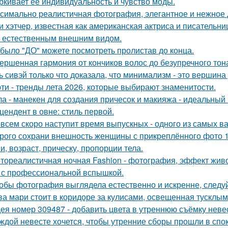
ркивает её индивидуальность и чувство моды.
симально реалистичная фотография, элегантное и нежное д
и хэтчер, известная как американская актриса и писательн
 естественным внешним видом.
 было "ДО" можете посмотреть пролистав до конца.
ершенная гармония от кончиков волос до безупречного тон
ь сивэй только что доказала, что минимализм - это вершина
ти - тренды лета 2026, которые выбирают знаменитости.
ла - манекен для создания причесок и макияжа - идеальный
цендент в овне: стиль первой.
всем скоро наступит время выпускных - одного из самых в
рого сохрани внешность женщины с прикреплённого фото 1: 1
и, возраст, прическу, пропорции тела.
тореалистичная ночная Fashion - фотография, эффект живог
 с профессиональной вспышкой.
обы фотография выглядела естественно и искренне, следу
ва мари стоит в коридоре за кулисами, освещенная тусклым
ея номер 309487 - добавить цвета в утреннюю съёмку неве
ждой невесте хочется, чтобы утренние сборы прошли в сп