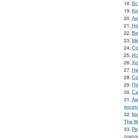
18.
Вс
19.
Ко
20.
Ан
21.
Не
22.
Ве
23.
Id
24.
Со
25.
Ис
26.
Хо
27.
На
28.
Со
29.
Пр
30.
Са
31.
Ам
посет
32.
Ко
The Wi
33.
Ре
покол