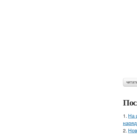
читат
Пос
1.
На 
наряд
2.
Нов