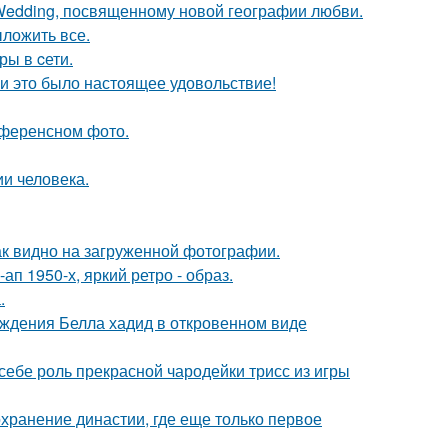
 Wedding, посвященному новой географии любви.
ложить все.
ры в cети.
и это было настоящее удовольствие!
референсном фото.
и человека.
ак видно на загруженной фотографии.
п 1950-х, яркий ретро - образ.
.
ождения Белла хадид в откровенном виде
 себе роль прекрасной чародейки трисс из игры
охранение династии, где еще только первое