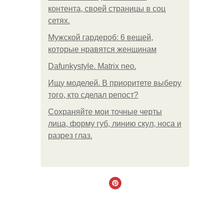
контента, своей страницы в соц
сетях.
Мужской гардероб: 6 вещей,
которые нравятся женщинам
Dafunkystyle. Matrix neo.
Ищу моделей. В приоритете выберу
того, кто сделал репост?
Сохраняйте мои точные черты
лица, форму губ, линию скул, носа и
разрез глаз.