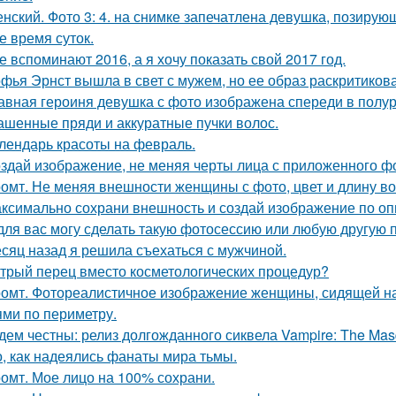
нский. Фото 3: 4. на снимке запечатлена девушка, позиру
е время суток.
е вспоминают 2016, а я хочу показать свой 2017 год.
фья Эрнст вышла в свет с мужем, но ее образ раскритиков
авная героиня девушка с фото изображена спереди в полу
ашенные пряди и аккуратные пучки волос.
лендарь красоты на февраль.
здай изображение, не меняя черты лица с приложенного ф
омт. Не меняя внешности женщины с фото, цвет и длину во
ксимально сохрани внешность и создай изображение по оп
для вас могу сделать такую фотосессию или любую другую 
сяц назад я решила съехаться с мужчиной.
трый перец вместо косметологических процедур?
омт. Фотореалистичное изображение женщины, сидящей на
ями по периметру.
дем честны: релиз долгожданного сиквела Vampire: The Masqu
о, как надеялись фанаты мира тьмы.
омт. Мое лицо на 100% сохрани.