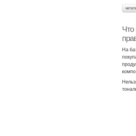
читат
Что
пра
На ба
покуп
проду
компо
Нельз
тонал