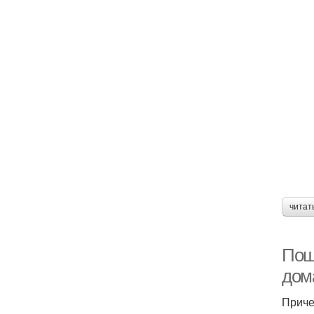
читат
Пош
дом
Приче