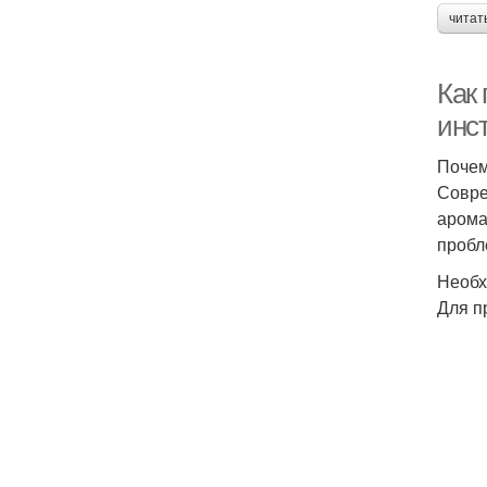
читат
Как
инс
Почем
Совре
арома
пробл
Необх
Для п