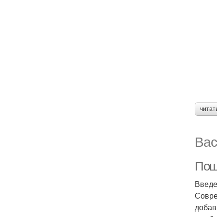
читат
Вас
Пош
Введ
Совре
добав