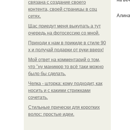
связана с создание своего
контента, своей страницы в соц
Алина
сетях.
Щас приедут меня выкупать а тут
очередь на фотосессию со мной.
Приходи к нам в прикиде в стиле 90
х и получай подарки от руки вверх!
Мой ответ на комментарий о том,
что "ну маникюр то всё таки можно
было бы сделать.
Челка - шторка: кому подходит, как
носить и с какими стрижками
сочетать.
Стильные прически для коротких
волос: простые идеи.