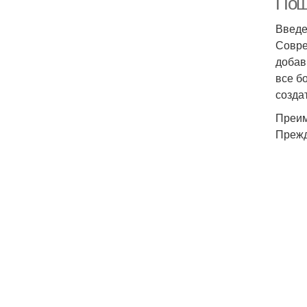
Пош
Введ
Совре
добав
все б
созда
Преим
Прежд