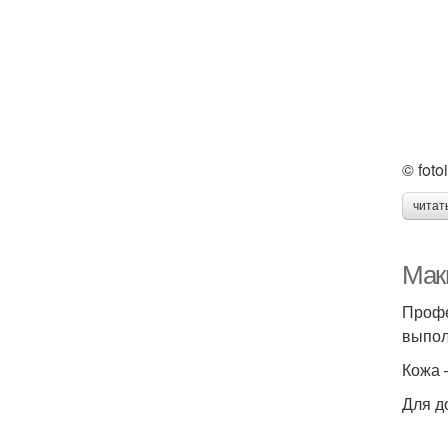
© foto
читат
Мак
Профе
выпол
Кожа 
Для д