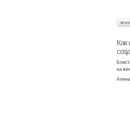
читат
Как 
соз
Блист
на ве
Алина