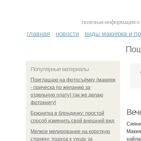
полезная информация о 
главная
новости
виды макияжа и пр
Пош
Популярные материалы
Приглашаю на фотосъёмку (макияж
- прическа по желанию за
отдельную плату) так же делаю
фотокнигу!
Веч
Брюнетка в блондинку: простой
способ изменить свой внешний вид
Сиян
Макия
Мелкое мелирование на короткую
хайла
стрижку: подход к уходу за