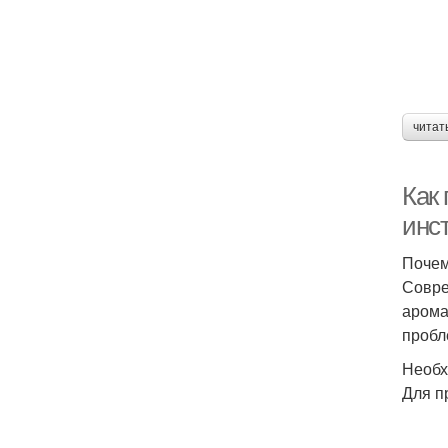
читат
Как
инс
Почем
Совре
арома
пробл
Необх
Для п