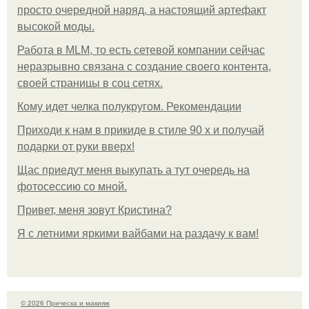
просто очередной наряд, а настоящий артефакт
высокой моды.
Работа в MLM, то есть сетевой компании сейчас
неразрывно связана с создание своего контента,
своей страницы в соц сетях.
Кому идет челка полукругом. Рекомендации
Приходи к нам в прикиде в стиле 90 х и получай
подарки от руки вверх!
Щас приедут меня выкупать а тут очередь на
фотосессию со мной.
Привет, меня зовут Кристина?
Я с летними яркими вайбами на раздачу к вам!
© 2026 Прическа и макияж