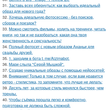
31.
Заставь всех обернуться: как выбрать идеальный
образ для нового года?
32.
Хочешь идеальную фотосессию - без поисков,
сборов и поездок?
33.
Можно смотреть фильмы, ходить на тренинги, читать
книги, но так и не разобраться, какая она твоя
женственность и сексуальность!
34.
Полный фотосет с новым образом Ананьи для
свадьбы друзей.
35.
1. заходим в бота t. me/Aizimabot.
36.
Мари слыла "Серой Мышкой".
37.
Создаю уникальные образы с помощью нейросетей:
38.
Внимание! Только в том случае, если вам нравится
ретро - стилистика, то запомните, что лучше не делать:
39.
Десять лет, за которые стиль менялся быстрее, чем
тренды.
40.
Чтобы съёмка прошла легко и комфортно,
подготовка не должна быть сложной.