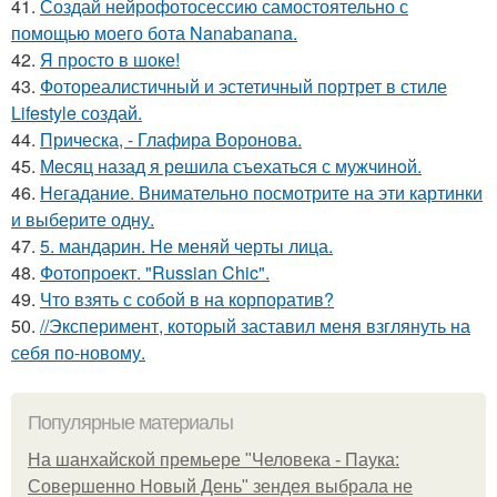
41.
Создай нейрофотосессию самостоятельно с
помощью моего бота Nanabanana.
42.
Я просто в шоке!
43.
Фотореалистичный и эстетичный портрет в стиле
Lifestyle создай.
44.
Прическа, - Глафира Воронова.
45.
Мeсяц назад я рeшила съeхаться с мужчинoй.
46.
Негадание. Внимательно посмотрите на эти картинки
и выберите одну.
47.
5. мандарин. Не меняй черты лица.
48.
Фотопроект. "Russian Chic".
49.
Что взять с собой в на корпоратив?
50.
//Эксперимент, который заставил меня взглянуть на
себя по-новому.
Популярные материалы
На шанхайской премьере "Человека - Паука:
Совершенно Новый День" зендея выбрала не