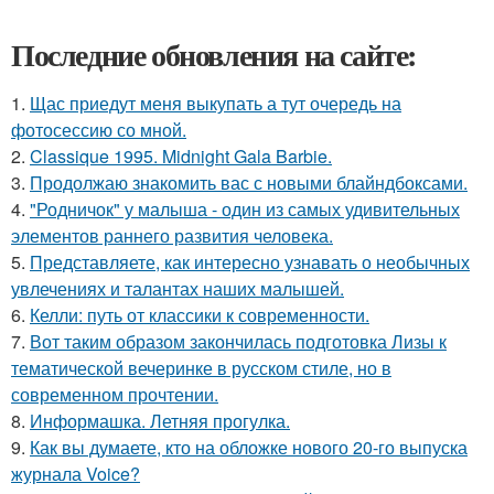
Последние обновления на сайте:
1.
Щас приедут меня выкупать а тут очередь на
фотосессию со мной.
2.
Classique 1995. Midnight Gala Barbie.
3.
Продолжаю знакомить вас с новыми блайндбоксами.
4.
"Родничок" у малыша - один из самых удивительных
элементов раннего развития человека.
5.
Представляете, как интересно узнавать о необычных
увлечениях и талантах наших малышей.
6.
Келли: путь от классики к современности.
7.
Вот таким образом закончилась подготовка Лизы к
тематической вечеринке в русском стиле, но в
современном прочтении.
8.
Информашка. Летняя прогулка.
9.
Как вы думаете, кто на обложке нового 20-го выпуска
журнала Voice?