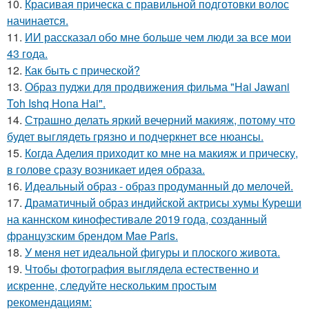
10.
Красивая прическа с правильной подготовки волос
начинается.
11.
ИИ рассказал обо мне больше чем люди за все мои
43 года.
12.
Как быть с прической?
13.
Образ пуджи для продвижения фильма "Hai Jawani
Toh Ishq Hona Hai".
14.
Страшно делать яркий вечерний макияж, потому что
будет выглядеть грязно и подчеркнет все нюансы.
15.
Когда Аделия приходит ко мне на макияж и прическу,
в голове сразу возникает идея образа.
16.
Идеальный образ - образ продуманный до мелочей.
17.
Драматичный образ индийской актрисы хумы Куреши
на каннском кинофестивале 2019 года, созданный
французским брендом Mae Paris.
18.
У меня нет идеальной фигуры и плоского живота.
19.
Чтобы фотография выглядела естественно и
искренне, следуйте нескольким простым
рекомендациям: