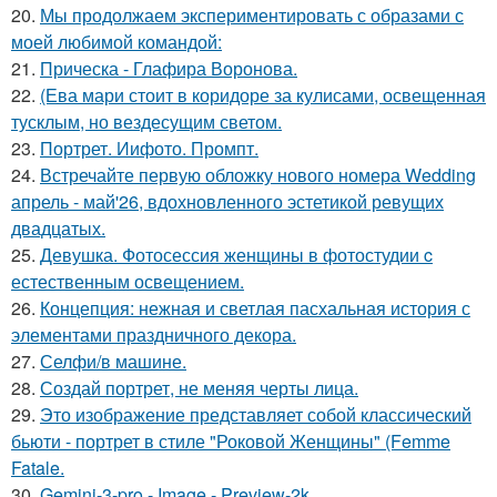
20.
Мы продолжаем экспериментировать с образами с
моей любимой командой:
21.
Прическа - Глафира Воронова.
22.
(Ева мари стоит в коридоре за кулисами, освещенная
тусклым, но вездесущим светом.
23.
Портрет. Иифото. Промпт.
24.
Встречайте первую обложку нового номера Wedding
апрель - май'26, вдохновленного эстетикой ревущих
двадцатых.
25.
Девушка. Фотосессия женщины в фотостудии c
естественным освещением.
26.
Концепция: нежная и светлая пасхальная история с
элементами праздничного декора.
27.
Селфи/в машине.
28.
Создай портрет, не меняя черты лица.
29.
Это изображение представляет собой классический
бьюти - портрет в стиле "Роковой Женщины" (Femme
Fatale.
30.
Gemini-3-pro - Image - Preview-2k.