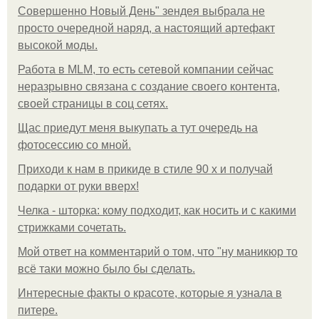
Совершенно Новый День" зендея выбрала не
просто очередной наряд, а настоящий артефакт
высокой моды.
Работа в MLM, то есть сетевой компании сейчас
неразрывно связана с создание своего контента,
своей страницы в соц сетях.
Щас приедут меня выкупать а тут очередь на
фотосессию со мной.
Приходи к нам в прикиде в стиле 90 х и получай
подарки от руки вверх!
Челка - шторка: кому подходит, как носить и с какими
стрижками сочетать.
Мой ответ на комментарий о том, что "ну маникюр то
всё таки можно было бы сделать.
Интересные факты о красоте, которые я узнала в
питере.