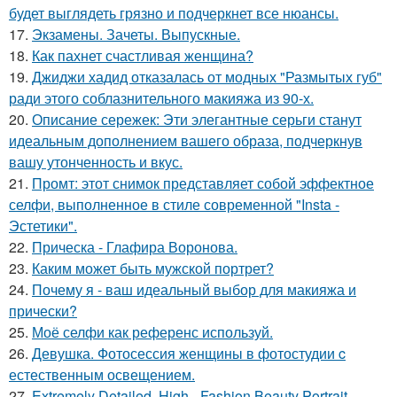
будет выглядеть грязно и подчеркнет все нюансы.
17.
Экзамены. Зачеты. Выпускные.
18.
Как пахнет счастливая женщина?
19.
Джиджи хадид отказалась от модных "Размытых губ"
ради этого соблазнительного макияжа из 90-х.
20.
Описание сережек: Эти элегантные серьги станут
идеальным дополнением вашего образа, подчеркнув
вашу утонченность и вкус.
21.
Промт: этот снимок представляет собой эффектное
селфи, выполненное в стиле современной "Insta -
Эстетики".
22.
Прическа - Глафира Воронова.
23.
Каким может быть мужской портрет?
24.
Почему я - ваш идеальный выбор для макияжа и
прически?
25.
Моё селфи как референс используй.
26.
Девушка. Фотосессия женщины в фотостудии c
естественным освещением.
27.
Extremely Detailed, High - Fashion Beauty Portrait.