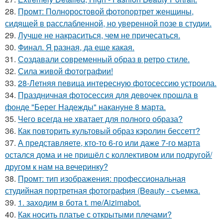
28.
Промт: Полноростовой фотопортрет женщины,
сидящей в расслабленной, но уверенной позе в студии.
29.
Лучше не накраситься, чем не причесаться.
30.
Финал. Я разная, да еще какая.
31.
Создавали современный образ в ретро стиле.
32.
Сила живой фотографии!
33.
28-Летняя певица интересную фотосессию устроила.
34.
Праздничная фотосессия для девочек прошла в
фонде "Берег Надежды" накануне 8 марта.
35.
Чего всегда не хватает для полного образа?
36.
Как повторить культовый образ кэролин бессетт?
37.
А представляете, кто-то 6-го или даже 7-го марта
остался дома и не пришёл с коллективом или подругой/
другом к нам на вечеринку?
38.
Промт: тип изображения: профессиональная
студийная портретная фотография (Beauty - съемка.
39.
1. заходим в бота t. me/Aizimabot.
40.
Как носить платье с открытыми плечами?