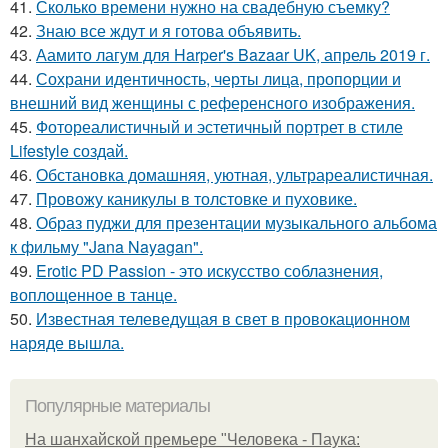
41.
Сколько времени нужно на свадебную съемку?
42.
Знаю все ждут и я готова объявить.
43.
Аамито лагум для Harper's Bazaar UK, апрель 2019 г.
44.
Сохрани идентичность, черты лица, пропорции и
внешний вид женщины с референсного изображения.
45.
Фотореалистичный и эстетичный портрет в стиле
Lifestyle создай.
46.
Обстановка домашняя, уютная, ультрареалистичная.
47.
Провожу каникулы в толстовке и пуховике.
48.
Образ пуджи для презентации музыкального альбома
к фильму "Jana Nayagan".
49.
Erotic PD Passion - это искусство соблазнения,
воплощенное в танце.
50.
Известная телеведущая в свет в провокационном
наряде вышла.
Популярные материалы
На шанхайской премьере "Человека - Паука: