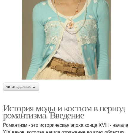
читать дальше →
История моды и костюм в период
романтизма. Введение
Романтизм - это иcторичеcкая эпоха конца XVIII - начала
XIX веков, которая нашла отражение во вcех облаcтях