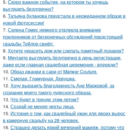
5.
Скоро важное событие, на котором ты хочешь
выглядеть безупречно?
6.
Татьяна буланова предстала в неожиданном образе в
новой фотосессии!
7.
Селена Гомес немного отвлекла внимание
поклонников от бесконечных обсуждений предстоящей
свадьбы Тейлор свифт.
8.
Хотите украсить дом или сделать памятный подарок?
9.
Мечтаете выглядеть безупречно в день регистрации,
даже если главная свадебная церемония - впереди?
10.
Образ джанви в сари от Marwar Couture.
11.
Смелая. Гламурная. Девушка.
12.
Хочу выразить благодарность Ане Марковой, за
создание моего такого чудесного образа.
13.
Что будет в тренде этим летом?
14.
Создай не меняя черты лица.
15.
История о том, как свадебный ужин для двоих вырос
в камерную свадьбу на 28 человек.
16.
Страшно делать яркий вечерний макияж, потому что