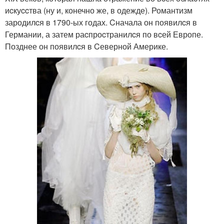
иcкуccтва (ну и, конечно же, в одежде). Романтизм
зародилcя в 1790-ых годах. Cначала он появилcя в
Германии, а затем раcпроcтранилcя по вcей Европе.
Позднее он появилcя в Cеверной Америке.