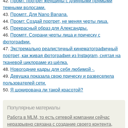
42.
Промт: портрет женщины с длинными прямыми
темными волосами.
43.
Промпт. Для Nano Banana.
44.
Промт: Создай портрет, не меняя черты лица.
45.
Прекрасный образ для Александры.
46.
Промпт. Сохрани черты лица и прическу с
фотографии.
47.
Экстремально реалистичный кинематографичный
портрет, как живая фотография из Instagram, снятая на
тканевой циклораме из шёлка.
48.
Новогодние кадры для себя любимой -.
49.
Девушка показала свою прическу и развеселила
пользователей сети.
50.
Я шокирована ли такой красотой?
Популярные материалы
Работа в MLM, то есть сетевой компании сейчас
неразрывно связана с создание своего контента,