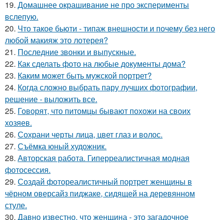
19.
Домашнее окрашивание не про эксперименты
вслепую.
20.
Что такое бьюти - типаж внешности и почему без него
любой макияж это лотерея?
21.
Последние звонки и выпускные.
22.
Как сделать фото на любые документы дома?
23.
Каким может быть мужской портрет?
24.
Когда сложно выбрать пару лучших фотографии,
решение - выложить все.
25.
Говорят, что питомцы бывают похожи на своих
хозяев.
26.
Сохрани черты лица, цвет глаз и волос.
27.
Съёмка юный художник.
28.
Авторская работа. Гиперреалистичная модная
фотосессия.
29.
Создай фотореалистичный портрет женщины в
чёрном оверсайз пиджаке, сидящей на деревянном
стуле.
30.
Давно известно, что женщина - это загадочное