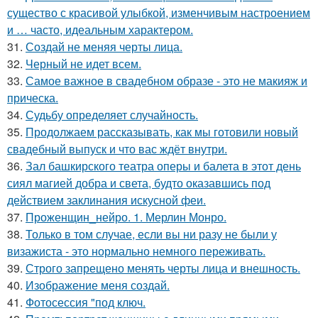
существо с красивой улыбкой, изменчивым настроением
и … часто, идеальным характером.
31.
Создай не меняя черты лица.
32.
Черный не идет всем.
33.
Самое важное в свадебном образе - это не макияж и
прическа.
34.
Судьбу определяет случайность.
35.
Продолжаем рассказывать, как мы готовили новый
свадебный выпуск и что вас ждёт внутри.
36.
Зал башкирского театра оперы и балета в этот день
сиял магией добра и света, будто оказавшись под
действием заклинания искусной феи.
37.
Проженщин_нейро. 1. Мерлин Монро.
38.
Только в том случае, если вы ни разу не были у
визажиста - это нормально немного переживать.
39.
Строго запрещено менять черты лица и внешность.
40.
Изображение меня создай.
41.
Фотосессия "под ключ.