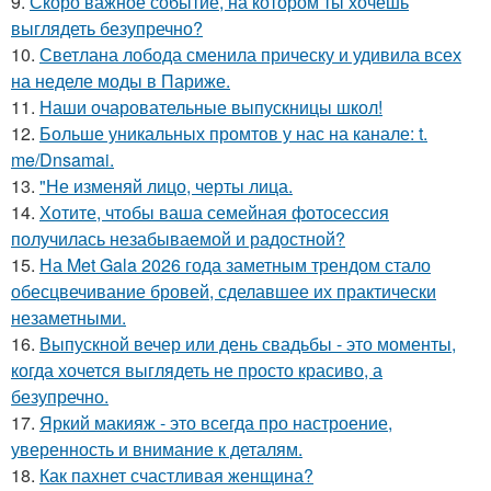
9.
Скоро важное событие, на котором ты хочешь
выглядеть безупречно?
10.
Светлана лобода сменила прическу и удивила всех
на неделе моды в Париже.
11.
Наши очаровательные выпускницы школ!
12.
Больше уникальных промтов у нас на канале: t.
me/Dnsamai.
13.
"Не изменяй лицо, черты лица.
14.
Хотите, чтобы ваша семейная фотосессия
получилась незабываемой и радостной?
15.
На Met Gala 2026 года заметным трендом стало
обесцвечивание бровей, сделавшее их практически
незаметными.
16.
Выпускной вечер или день свадьбы - это моменты,
когда хочется выглядеть не просто красиво, а
безупречно.
17.
Яркий макияж - это всегда про настроение,
уверенность и внимание к деталям.
18.
Как пахнет счастливая женщина?