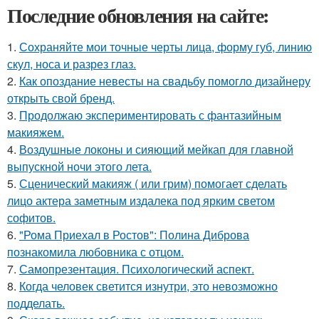
Последние обновления на сайте:
1.
Сохраняйте мои точные черты лица, форму губ, линию
скул, носа и разрез глаз.
2.
Как опоздание невесты на свадьбу помогло дизайнеру
открыть свой бренд.
3.
Продолжаю экспериментировать с фантазийным
макияжем.
4.
Воздушные локоны и сияющий мейкап для главной
выпускной ночи этого лета.
5.
Сценический макияж ( или грим) помогает сделать
лицо актера заметным издалека под ярким светом
софитов.
6.
"Рома Приехал в Ростов": Полина Диброва
познакомила любовника с отцом.
7.
Самопрезентация. Психологический аспект.
8.
Когда человек светится изнутри, это невозможно
подделать.