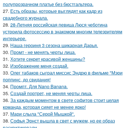
полупрозрачном платье без бюстгальтера.
27.
Есть образы, которые выглядят как кадр из
свадебного журнала.
28.
28-Летняя российская певица Люся чеботина
устроила фотосессию в знакомом многим телезрителям
интерьере.
29.
Наша героиня 3 сезона шикарная Дарья.
30.
Промт - не менять черты лица.
31.
Хотите секрет красивой женщины?
32.
Изображение меня создай.
33.
Олег табаков сыграл миссис Эндрю в фильме "Мэри
поппинс, до свидания!
34.
Промпт. Для Nano Banana.
35.
Создай портрет, не меняя черты лица.
36.
За каждым моментом в свете софитов стоит целая
команда, которая сияет не менее ярко!
37.
Мари слыла "Серой Мышкой".
38.
Софья Эрнст вышла в свет с мужем, но ее образ
раскритиковали.