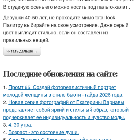
В студеную осень его можно носить под пальто-халат .
Девушки 40-50 лет, не проходите мимо total look.
Палитру выбирайте на свое усмотрение. Даже серый
цвет выглядит стильно, если он составлен из
правильных вещей.
читать дальше →
Последние обновления на сайте:
1.
Промт 65. Создай фотореалистичный портрет
молодой женщины в стиле бьюти - гайда 2026 года.
2.
Новая серия фотографий от Екатерины Варнавы
представляет собой яркий и стильный образ, который
подчеркивает её индивидуальность и чувство моды.
3.
4: 30 утра.
4.
Возраст - это состояние души.
5.
Каре "Колокол": Джессика честейн показала