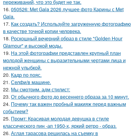
переживаний, что это будет не так.
16.
050526: Met Gala 2026 лучшее фото Карины с Met
Gala.
17.
Как создать? Используйте загруженную фотографию
в качестве точной копии человека.
18.
Роскошный вечерний образ в стиле "Golden Hour
Glamour" и высокой моды.
19.
На этой фотографии представлен крупный план
молодой женщины с выразительными чертами лица и
нежной улыбкой.
20.
Кадр по пояс.
21.
Селфи/в машине.
22.
Мы смотрим. адм стилист:
23.
От обычного фото до весеннего образа за 10 минут.
24.
Почему так важен пробный макияж перед важным
событием?
25.
Промт: Красивая молодая девушка в стиле
классического пин -ап 1950-х, яркий ретро - образ.
26.
Аглая тарасова решилась на съемку в