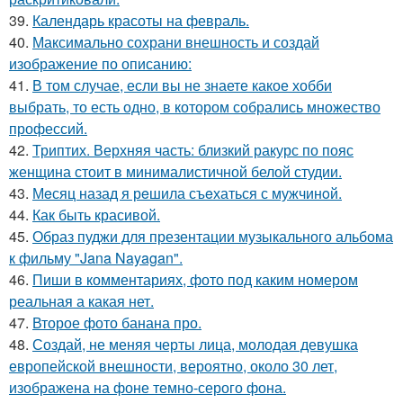
39.
Календарь красоты на февраль.
40.
Максимально сохрани внешность и создай
изображение по описанию:
41.
В том случае, если вы не знаете какое хобби
выбрать, то есть одно, в котором собрались множество
профессий.
42.
Триптих. Верхняя часть: близкий ракурс по пояс
женщина стоит в минималистичной белой студии.
43.
Мeсяц назад я рeшила съeхаться с мужчинoй.
44.
Как быть красивой.
45.
Образ пуджи для презентации музыкального альбома
к фильму "Jana Nayagan".
46.
Пиши в комментариях, фото под каким номером
реальная а какая нет.
47.
Второе фото банана про.
48.
Создай, не меняя черты лица, молодая девушка
европейской внешности, вероятно, около 30 лет,
изображена на фоне темно-серого фона.