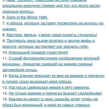
идеальную короткую стрижку для тех, кто долго носил
длинные волосы.
6.
Dolls of the World 1996.
7.
4 образа, которые заставят посмотреть на волосы по-
новому.
8.
Мастера, милые, у меня такая радость случалась!
9.
Протирать лицо льдом полезно и другие мифы о
красоте, которые заставляют нас вредить себе.
10.
Идеальный подарок существует!
11.
Создай фотореалистичное изображение молодой
женщины - брюнетки сидящей на заднем сиденье
автомобиля ночью.
12.
Когда Аделия приходит ко мне на макияж и прическу,
в голове сразу возникает идея образа.
13.
Настасья самбурская имидж к лету сменила.
14.
He только макияж и прическа бывают свадебными!
15.
Каждая из невест в день свадьбы хочет чтобы ее
образ был идеальный, и одно из самых главных