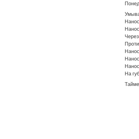
Понед
Умыва
Нанос
Нанос
Через
Проти
Нанос
Нанос
Нанос
На гу
Тайме