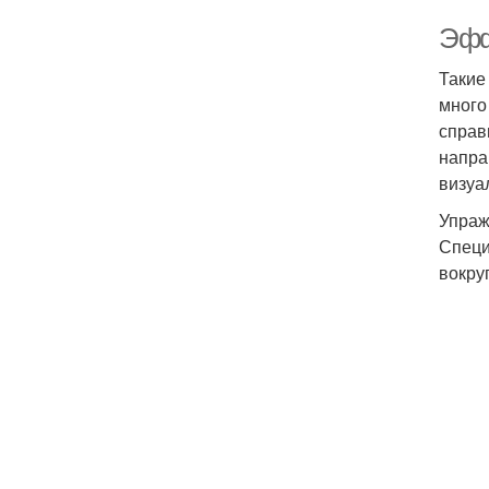
Эфф
Такие
много
справ
напра
визуа
Упраж
Специ
вокруг