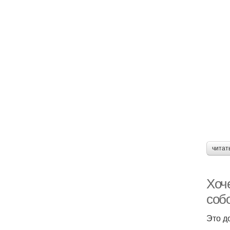
читат
Хоч
собо
Это д