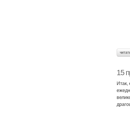
читат
15 п
Итак,
ежедн
велик
драго