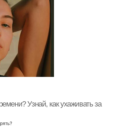
емени? Узнай, как ухаживать за
ерять?