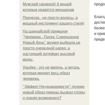
продо
Мужской гардероб: 6 вещей,
которые нравятся женщинам
Благо
Прическа - не просто волосы, а
дости
мощный инструмент вашего стиля!
более
На шанхайской премьере
и при
"Человека - Паука: Совершенно
приде
Новый День" зендея выбрала не
просто очередной наряд, а
настоящий артефакт высокой
моды.
Улыбка - это не мелочь, а деталь,
которая меняет весь образ
человека.
"Эффект Неузнаваемости": почему
новый образ певицы вызвал споры
о гранях возможного?