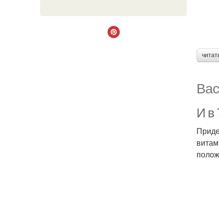
читат
Вас
И в 
Приде
витам
полож