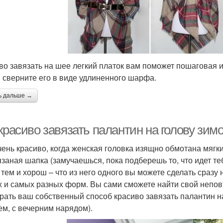
во завязать на шее легкий платок вам поможет пошаговая 
и сверните его в виде удлиненного шарфа.
ь дальше →
красиво завязать палантин на голову зим
чень красиво, когда женская головка изящно обмотана мяг
язаная шапка (замучаешься, пока подберешь то, что идет те
тем и хорош – что из него одного вы можете сделать сразу
х и самых разных форм. Вы сами сможете найти свой непо
рать ваш собственный способ красиво завязать палантин на 
ем, с вечерним нарядом).