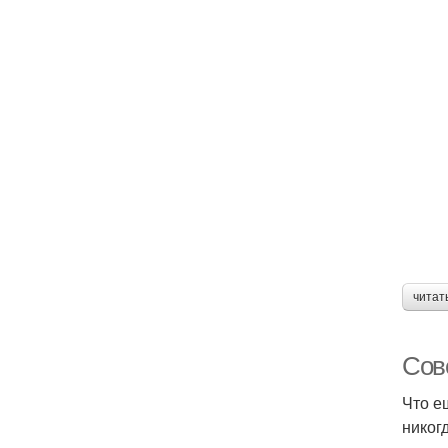
читат
Сове
Что е
никог