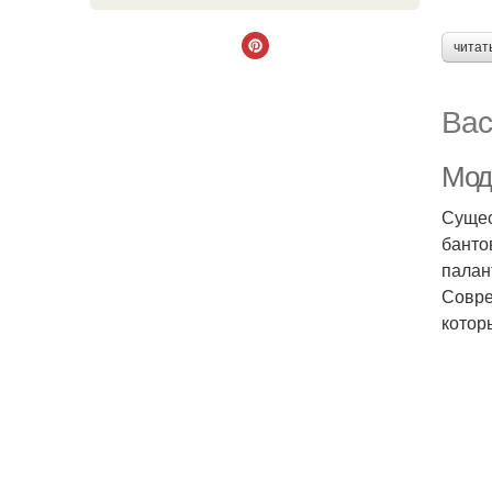
читат
Вас
Мод
Сущес
банто
палан
Совре
котор