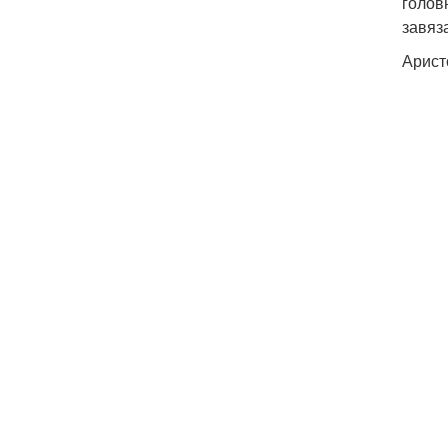
голов
завяз
Арист