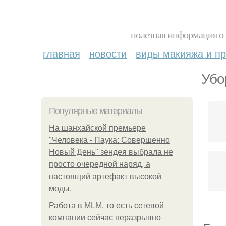
полезная информация о 
главная
новости
виды макияжа и пр
Убо
Популярные материалы
На шанхайской премьере
"Человека - Паука: Совершенно
Новый День" зендея выбрала не
просто очередной наряд, а
настоящий артефакт высокой
моды.
Работа в MLM, то есть сетевой
компании сейчас неразрывно