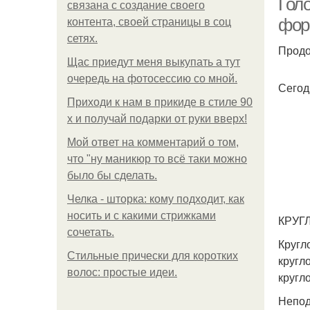
Голо
связана с создание своего
фор
контента, своей страницы в соц
сетях.
Продо
Щас приедут меня выкупать а тут
очередь на фотосессию со мной.
Сегод
Приходи к нам в прикиде в стиле 90
х и получай подарки от руки вверх!
Мой ответ на комментарий о том,
что "ну маникюр то всё таки можно
было бы сделать.
Челка - шторка: кому подходит, как
носить и с какими стрижками
КРУГ
сочетать.
Кругл
Стильные прически для коротких
кругл
волос: простые идеи.
кругл
Непод