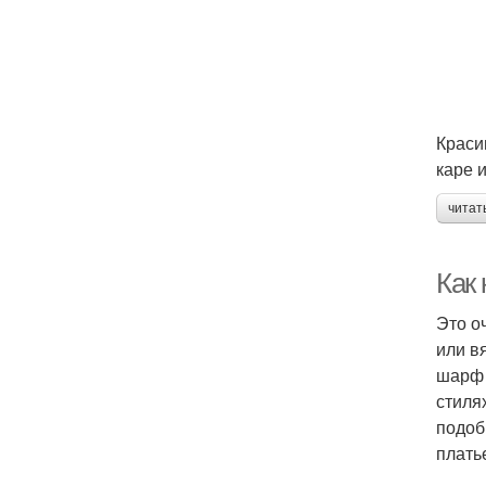
Краси
каре 
читат
Как 
Это о
или в
шарф 
стиля
подоб
плать