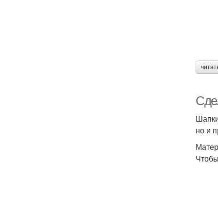
читат
Сде
Шапки
но и 
Матер
Чтобы