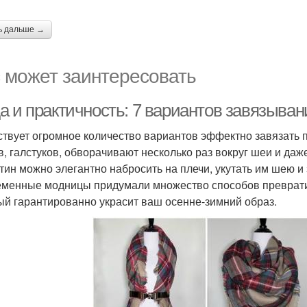
ь дальше →
 может заинтересовать
а и практичность: 7 вариантов завязыван
твует огромное количество вариантов эффектно завязать п
в, галстуков, обворачивают несколько раз вокруг шеи и даж
тин можно элегантно набросить на плечи, укутать им шею и 
менные модницы придумали множество способов превратит
ый гарантированно украсит ваш осенне-зимний образ.