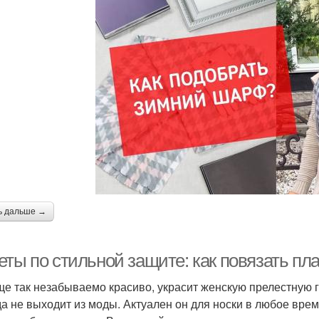
ь дальше →
ты по стильной защите: как повязать пла
ще так незабываемо красиво, украсит женскую прелестную го
да не выходит из моды. Актуален он для носки в любое врем