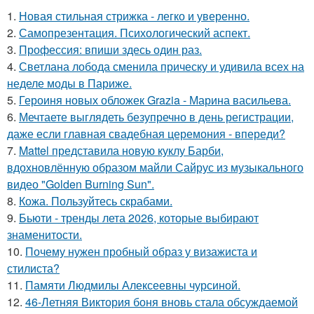
1.
Новая стильная стрижка - легко и уверенно.
2.
Самопрезентация. Психологический аспект.
3.
Профессия: впиши здесь один раз.
4.
Светлана лобода сменила прическу и удивила всех на
неделе моды в Париже.
5.
Героиня новых обложек Grazia - Марина васильева.
6.
Мечтаете выглядеть безупречно в день регистрации,
даже если главная свадебная церемония - впереди?
7.
Mattel представила новую куклу Барби,
вдохновлённую образом майли Сайрус из музыкального
видео "Golden Burning Sun".
8.
Кожа. Пользуйтесь скрабами.
9.
Бьюти - тренды лета 2026, которые выбирают
знаменитости.
10.
Почему нужен пробный образ у визажиста и
стилиста?
11.
Памяти Людмилы Алексеевны чурсиной.
12.
46-Летняя Виктория боня вновь стала обсуждаемой