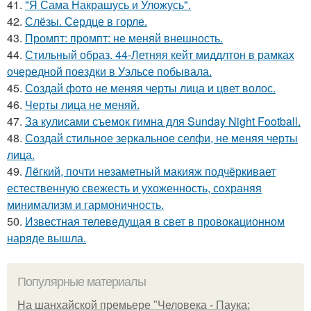
41.
"Я Сама Накрашусь и Уложусь".
42.
Слёзы. Сердце в горле.
43.
Промпт: промпт: не меняй внешность.
44.
Стильный образ. 44-Летняя кейт миддлтон в рамках
очередной поездки в Уэльсе побывала.
45.
Создай фото не меняя черты лица и цвет волос.
46.
Черты лица не меняй.
47.
За кулисами съемок гимна для Sunday Night Football.
48.
Создай стильное зеркальное селфи, не меняя черты
лица.
49.
Лёгкий, почти незаметный макияж подчёркивает
естественную свежесть и ухоженность, сохраняя
минимализм и гармоничность.
50.
Известная телеведущая в свет в провокационном
наряде вышла.
Популярные материалы
На шанхайской премьере "Человека - Паука: