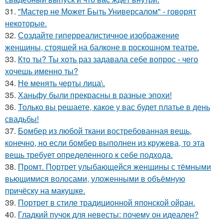
31.
"Мастер не Может Быть Универсалом" - говорят
некоторые.
32.
Создайте гиперреалистичное изображение
женщины, стоящей на балконе в роскошном театре.
33.
Кто ты? Ты хоть раз задавала себе вопрос - чего
хочешь именно ты?
34.
Не менять черты лица\.
35.
Ханьфу были прекрасны в разные эпохи!
36.
Только вы решаете, какое у вас будет платье в день
свадьбы!
37.
Бомбер из любой ткани востребованная вещь,
конечно, но если бомбер выполнен из кружева, то эта
вещь требует определенного к себе подхода.
38.
Промт. Портрет улыбающейся женщины с тёмными
вьющимися волосами, уложенными в объёмную
причёску на макушке.
39.
Портрет в стиле традиционной японской ойран.
40.
Гладкий пучок для невесты: почему он идеален?