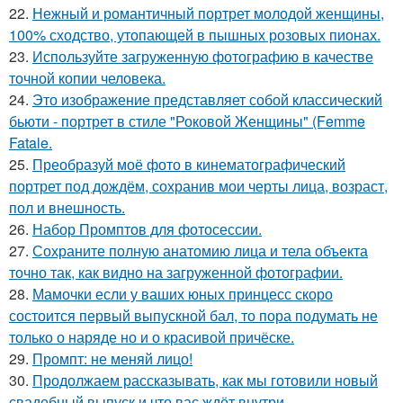
22.
Нежный и романтичный портрет молодой женщины,
100% сходство, утопающей в пышных розовых пионах.
23.
Используйте загруженную фотографию в качестве
точной копии человека.
24.
Это изображение представляет собой классический
бьюти - портрет в стиле "Роковой Женщины" (Femme
Fatale.
25.
Преобразуй моё фото в кинематографический
портрет под дождём, сохранив мои черты лица, возраст,
пол и внешность.
26.
Набор Промптов для фотосессии.
27.
Сохраните полную анатомию лица и тела объекта
точно так, как видно на загруженной фотографии.
28.
Мамочки если у ваших юных принцесс скоро
состоится первый выпускной бал, то пора подумать не
только о наряде но и о красивой причёске.
29.
Промпт: не меняй лицо!
30.
Продолжаем рассказывать, как мы готовили новый
свадебный выпуск и что вас ждёт внутри.