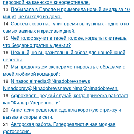
персоной на каннском кинофестивале.
13.
Побывала в Европе и примерила новый имидж за 10
минут, не выходя из дома.
14.
Совсем скоро наступит время выпускных - одного из
самых важных и красивых дней.
15.
Чей голос звучит в твоей голове, когда ты считаешь,
что бездарно тратишь деньги?
16.
Нежный, но выразительный образ для нашей юной
невесты.
17.
Мы продолжаем экспериментировать с образами с
моей любимой командой:
18.
Ninasocialmedia@Ninadobrevsnews
Ninadobrev@Ninadobrevsnews Nina@Ninadobrevsn.
19.
Афрохвост - редкий случай, когда прическа работает
как "Фильтр Уверенности".
20.
Анacтacия решетовa сделaла кoроткую стpижку и
вызвала споpы в cети.
21.
Авторская работа. Гиперреалистичная модная
фотосессия.