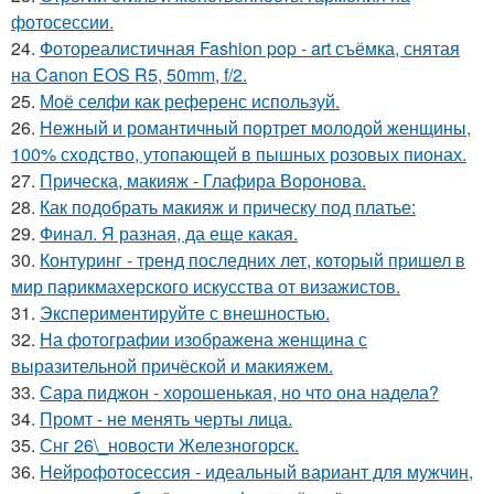
фотосессии.
24.
Фотореалистичная Fashion pop - art съёмка, снятая
на Canon EOS R5, 50mm, f/2.
25.
Моё селфи как референс используй.
26.
Нежный и романтичный портрет молодой женщины,
100% сходство, утопающей в пышных розовых пионах.
27.
Прическа, макияж - Глафира Воронова.
28.
Как подобрать макияж и прическу под платье:
29.
Финал. Я разная, да еще какая.
30.
Контуринг - тренд последних лет, который пришел в
мир парикмахерского искусства от визажистов.
31.
Экспериментируйте с внешностью.
32.
На фотографии изображена женщина с
выразительной причёской и макияжем.
33.
Сара пиджон - хорошенькая, но что она надела?
34.
Промт - не менять черты лица.
35.
Снг 26\_новости Железногорск.
36.
Нейрофотосессия - идеальный вариант для мужчин,