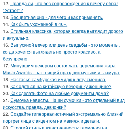
12.
Правда ли, что без сопровождения к вечеру образ
"Устаёт"?
13.
Бесцветная хна - для чего и как применять.
14.
Как быть ухоженной в 40+.
15.
Стильная классика, которая всегда выглядит дорого
и актуально.
16.
Выпускной вечер или день свадьбы - это моменты,
когда хочется выглядеть не просто красиво, а
безупречно.
17.
Минувшим вечером состоялась церемония жара
Music Awards - настоящий праздник музыки и гламура.
18.
Настасья самбурская имидж к лету сменила.
19.
Как одеться на китайскую вечеринку женщине?
20.
Как сделать фото на любые документы дома?
21.
Сумочка невесты. Наши сумочки - это отдельный вид
искусства, правда, девчонки?
22.
Создайте гиперреалистичный экстремально близкий
портрет лица с акцентом на макияж и детали.
23.
Строгий стиль и женственность: гармония на