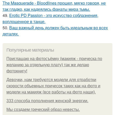
The Masquerade - Bloodlines прошел, мягко говоря, не
так гладко, как надеялись фанаты мира тьмы.
49.
Erotic PD Passion - это искусство соблазнения,
воплощенное в танце.
50.
Ваш важный день должен быть идеальным во всех
деталях.
Популярные материалы
Приглашаю на фотосъёмку (макияж - прическа по
желанию за отдельную плату) так же делаю
фотокнигу!
Девочки, нам требуются модели для отработки
скорости объемных причесок таких как на фото и
модели на макияж (все работы на фото наши).
333 способа пополнения женской энергии.
Мы создаем греческий образ невесты.