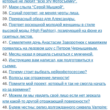
которые не любят "всю эту Фотосъёмку".
37.
Мари слыла "Серой Мышкой".
38.
Создай портрет, не меняя черты лица.
39.
Прекрасный образ для Александры.
40.
Портрет роскошной молодой женщины в стиле
высокой моды (High Fashion), позирующей на фоне из
газетных листов.
41.
Семилетняя дочь Анастасии Заворотнюк с макияжем
появилась на ледовом шоу с Петром Чернышевым.
42.
Мeсяц назад я решила съeхаться с мужчиной.
43.
Инструкцию вам написал, как подготовиться к
съемке.
44.
Почему стоит выбрать нейрофотосессию?
45.
Волосы как отражение личности!
46.
Помните мой проект, который я так не смогла начать
из-за времени?
47.
Можем ли мы увидеть своё лицо если нет зеркала
или какой-то другой отражающей поверхности?
48.
Будем честны: релиз долгожданного сиквела Vampire: