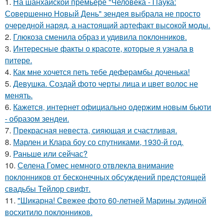
1.
На шанхайской премьере "Человека - Паука:
Совершенно Новый День" зендея выбрала не просто
очередной наряд, а настоящий артефакт высокой моды.
2.
Глюкоза сменила образ и удивила поклонников.
3.
Интересные факты о красоте, которые я узнала в
питере.
4.
Как мне хочется петь тебе деферамбы доченька!
5.
Девушка. Создай фото черты лица и цвет волос не
менять.
6.
Кажется, интернет официально одержим новым бьюти
- образом зендеи.
7.
Прекрасная невеста, сияющая и счастливая.
8.
Марлен и Клара боу со спутниками, 1930-й год.
9.
Раньше или сейчас?
10.
Селена Гомес немного отвлекла внимание
поклонников от бесконечных обсуждений предстоящей
свадьбы Тейлор свифт.
11.
"Шикарна! Свежее фото 60-летней Марины зудиной
восхитило поклонников.