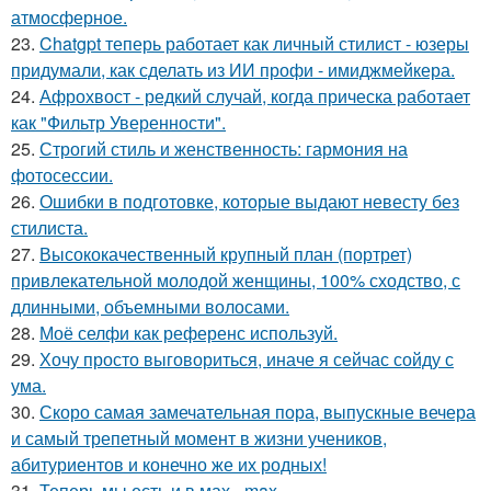
атмосферное.
23.
Chatgpt теперь работает как личный стилист - юзеры
придумали, как сделать из ИИ профи - имиджмейкера.
24.
Афрохвост - редкий случай, когда прическа работает
как "Фильтр Уверенности".
25.
Строгий стиль и женственность: гармония на
фотосессии.
26.
Ошибки в подготовке, которые выдают невесту без
стилиста.
27.
Высококачественный крупный план (портрет)
привлекательной молодой женщины, 100% сходство, с
длинными, объемными волосами.
28.
Моё селфи как референс используй.
29.
Хочу просто выговориться, иначе я сейчас сойду с
ума.
30.
Скоро самая замечательная пора, выпускные вечера
и самый трепетный момент в жизни учеников,
абитуриентов и конечно же их родных!
31.
Теперь мы есть и в мах - max.