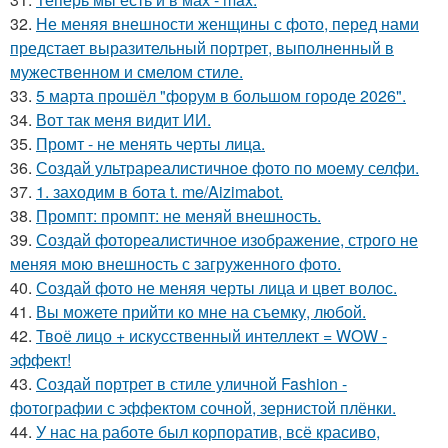
32.
Не меняя внешности женщины с фото, перед нами
предстает выразительный портрет, выполненный в
мужественном и смелом стиле.
33.
5 марта прошёл "форум в большом городе 2026".
34.
Вот так меня видит ИИ.
35.
Промт - не менять черты лица.
36.
Создай ультрареалистичное фото по моему селфи.
37.
1. заходим в бота t. me/Aizimabot.
38.
Промпт: промпт: не меняй внешность.
39.
Создай фотореалистичное изображение, строго не
меняя мою внешность с загруженного фото.
40.
Создай фото не меняя черты лица и цвет волос.
41.
Вы можете прийти ко мне на съемку, любой.
42.
Твоё лицо + искусственный интеллект = WOW -
эффект!
43.
Создай портрет в стиле уличной Fashion -
фотографии с эффектом сочной, зернистой плёнки.
44.
У нас на работе был корпоратив, всё красиво,