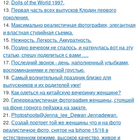
12.
Dolls of the World 1997.
13.
Первая часть всех выпусков Клодин первого
поколения.
14.
Максимально реалистичная фотография, элегантная
и властная студийная съемка.
15.
Нежность. Легкость. Аккуратность.
16.
Поздно вечером не спалось, и наткнулась вот на эту
статью, спешу поделиться с вами ….
17.
Последний звонок - день, наполненный улыбками,
воспоминаниями и легкой грустью.
18.
Самый волнительный праздник близко для
выпускников и их родителей уже!
19.
Как одеться на китайскую вечеринку женщине?
20.
Гиперреалистичная фотография женщины, стоящей
на фоне горного пейзажа на закате.
21.
Photoshoots@Jenna_lee_Dewan Jennadewan.
22.
Создай портрет той же женщины что и на фото
реалистичное фото, снятое на Iphone 15/16 в
естественном режиме, высокое качество, живое и