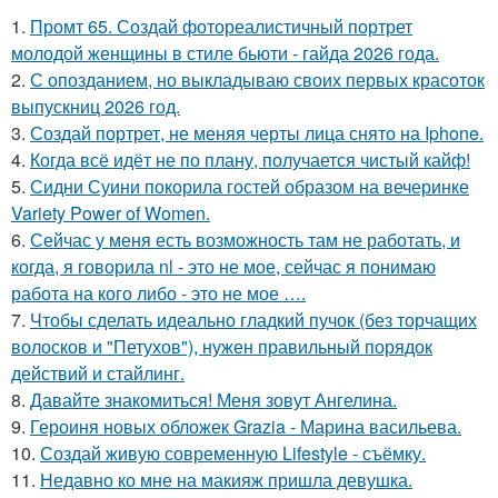
1.
Промт 65. Создай фотореалистичный портрет
молодой женщины в стиле бьюти - гайда 2026 года.
2.
С опозданием, но выкладываю своих первых красоток
выпускниц 2026 год.
3.
Создай портрет, не меняя черты лица снято на Iphone.
4.
Когда всё идёт не по плану, получается чистый кайф!
5.
Сидни Суини покорила гостей образом на вечеринке
Variety Power of Women.
6.
Сейчас у меня есть возможность там не работать, и
когда, я говорила nl - это не мое, сейчас я понимаю
работа на кого либо - это не мое ….
7.
Чтобы сделать идеально гладкий пучок (без торчащих
волосков и "Петухов"), нужен правильный порядок
действий и стайлинг.
8.
Давайте знакомиться! Меня зовут Ангелина.
9.
Героиня новых обложек Grazia - Марина васильева.
10.
Создай живую современную Lifestyle - съёмку.
11.
Недавно ко мне на макияж пришла девушка.