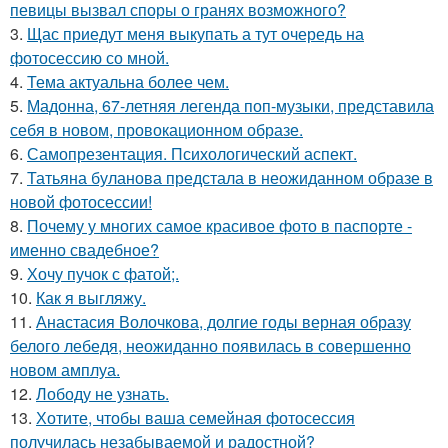
певицы вызвал споры о гранях возможного?
3.
Щас приедут меня выкупать а тут очередь на
фотосессию со мной.
4.
Тема актуальна более чем.
5.
Мадонна, 67-летняя легенда поп-музыки, представила
себя в новом, провокационном образе.
6.
Самопрезентация. Психологический аспект.
7.
Татьяна буланова предстала в неожиданном образе в
новой фотосессии!
8.
Почему у многих самое красивое фото в паспорте -
именно свадебное?
9.
Хочу пучок с фатой;.
10.
Как я выгляжу.
11.
Анастасия Волочкова, долгие годы верная образу
белого лебедя, неожиданно появилась в совершенно
новом амплуа.
12.
Лободу не узнать.
13.
Хотите, чтобы ваша семейная фотосессия
получилась незабываемой и радостной?