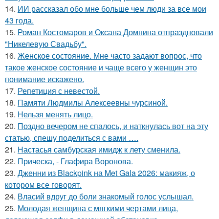
14.
ИИ рассказал обо мне больше чем люди за все мои
43 года.
15.
Роман Костомаров и Оксана Домнина отпраздновали
"Никелевую Свадьбу".
16.
Женское состояние. Мне часто задают вопрос, что
такое женское состояние и чаще всего у женщин это
понимание искажено.
17.
Репетиция с невестой.
18.
Памяти Людмилы Алексеевны чурсиной.
19.
Нельзя менять лицо.
20.
Поздно вечером не спалось, и наткнулась вот на эту
статью, спешу поделиться с вами ….
21.
Настасья самбурская имидж к лету сменила.
22.
Прическа, - Глафира Воронова.
23.
Дженни из Blackpink на Met Gala 2026: макияж, о
котором все говорят.
24.
Власий вдруг до боли знакомый голос услышал.
25.
Молодая женщина с мягкими чертами лица,