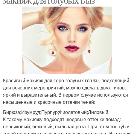
Красивый макияж для серо-голубых глаз￼, подходящий
для вечерних мероприятий, можно сделать двух типов:
яркий и выразительный. В первом случае используются
насыщенные и красочные оттенки теней:
Бирюза;Изумруд;Пурпур;Фиолетовый;Лиловый.
К такому макияжу подходят нюдовые оттенки помад:
персиковый, бежевый, пыльная роза. При этом тон губ и
теней не должны создавать явных контрастов. Из техник