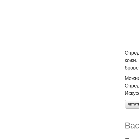
Опред
кожи.
брове
Можно
Опред
Искус
читат
Вас