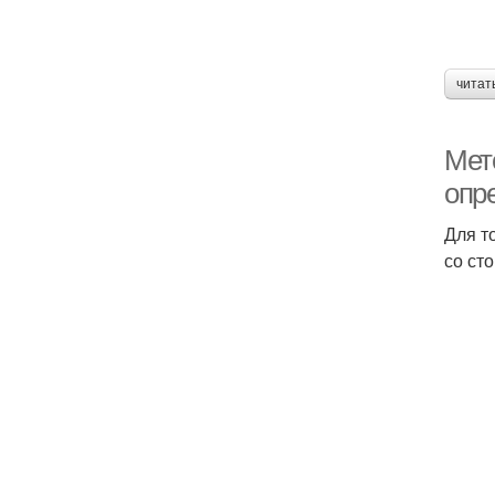
читат
Мет
опр
Для т
со ст