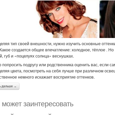
еляя тип своей внешности, нужно изучить основные оттенки 
 Какое создается общее впечатление: холодное, тёплое . Но
й, губ и «поцелуях солнца» веснушках.
 попросить подругу или родственника оценить вас, если са
еляя цвета, посмотреть на себя лучше при различном осве
ственное немного искажает восприятие оттенков.
ь дальше →
 может заинтересовать