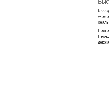
Быст
В сов
ухоже
реаль
Подго
Перед
держа