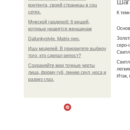
Шаг
контента, своей страницы в соц
К тем
сетях.
Мужской гардероб: 6 вещей,
Основ
которые нравятся женщинам
Золот
Dafunkystyle. Matrix neo.
серо-
Ищу моделей. В приоритете выберу
Светл
того, кто сделал репост?
Светл
Сохраняйте мои точные черты
легки
лица, форму губ, линию скул, носа и
Итак,
разрез глаз.