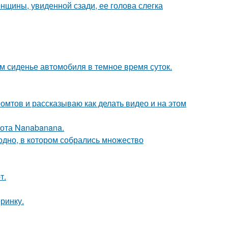
щины, увиденной сзади, ее голова слегка
м сиденье автомобиля в темное время суток.
ромтов и рассказываю как делать видео и на этом
ота Nanabanana.
ь одно, в котором собрались множество
т.
еринку.