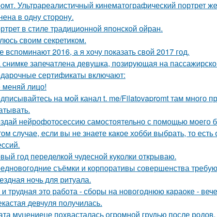
омт. Ультрареалистичный кинематографический портрет жен
нена в одну сторону.
ртрет в стиле традиционной японской ойран.
люсь своим секретиком.
е вспоминают 2016, а я хочу показать свой 2017 год.
 снимке запечатлена девушка, позирующая на пассажирско
дарочные сертификаты включают:
 меняй лицо!
дписывайтесь на мой канал t. me/Filatovapromt там много п
атывать.
здай нейрофотосессию самостоятельно с помощью моего б
том случае, если вы не знаете какое хобби выбрать, то ест
ссий.
вый год переделкой чудесной куколки открываю.
едновогодние съёмки и корпоративы совершенства требую
ездная ночь для ритуала.
 и трудная это работа - сборы на новогоднюю караоке - веч
кастая девчуля получилась.
ата муцениеце похвасталась огромной грудью после родов.