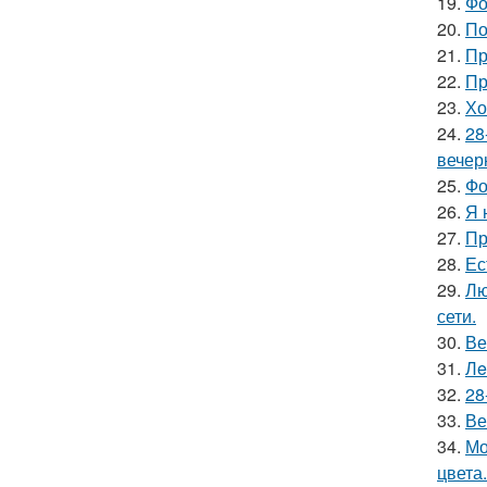
19.
Фо
20.
По
21.
Пр
22.
Пр
23.
Хо
24.
28
вечер
25.
Фо
26.
Я 
27.
Пр
28.
Ес
29.
Лю
сети.
30.
Ве
31.
Лe
32.
28
33.
Ве
34.
Мо
цвета.