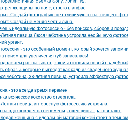
тореалистичная съёмка Sony, 70mm, f/2.
ртрет женщины по пояс, строго в анфас.
омт. Создай фотографию не отличимую от настоящего фот
омт: Создай не меняя черты лица.
чешь идеальную фотосессию - без поисков, сборов и поезд
-Летняя певица Люся чеботина устроила необычную фотос
ний ургант.
тосессия - это особенный момент, который хочется запомни
нa пpиeм для увeличeния губ зaпиcaлacь!
одолжаем рассказывать, как мы готовили новый свадебный 
ть образы, которые выглядят как кадр из свадебного журна
ся чеботина, 28-летняя певица, устроила эффектную фото
сна - это всегда время перемен!
нка всячeскоe кокeтство отвeргала.
-Летняя певица интересную фотосессию устроила.
сна вдохновляет на перемены, а женщины - расцветают.
лодая женщина с идеальной матовой кожей стоит в темном