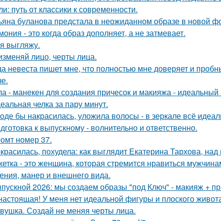
ли: путь от классики к современности.
ьяна буланова предстала в неожиданном образе в новой ф
мония - это когда образ дополняет, а не затмевает.
 я выгляжу.
изменяй лицо, черты лица.
да невеста пишет мне, что полностью мне доверяет и пробн
че.
ла - манекен для создания причесок и макияжа - идеальный
еальная челка за пару минут.
оде бы накрасилась, уложила волосы - в зеркале всё идеал
дготовка к выпускному - волнительно и ответственно.
омт номер 37.
красилась, похудела: как выглядит Екатерина Тархова, над 
кетка - это женщина, которая стремится нравиться мужчина
ения, манер и внешнего вида.
пускной 2026: мы создаем образы "под Ключ" - макияж + пр
настоящая! У меня нет идеальной фигуры и плоского живота
вушка. Создай не меняя черты лица.