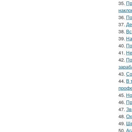
35.
Пр
накло
36.
По
37.
Де
38.
Вс
39.
На
40.
По
41.
Не
42.
По
зараб
43.
Со
44.
В 
профе
45.
Но
46.
Пр
47.
Зв
48.
Ох
49.
Ще
50.
Аг