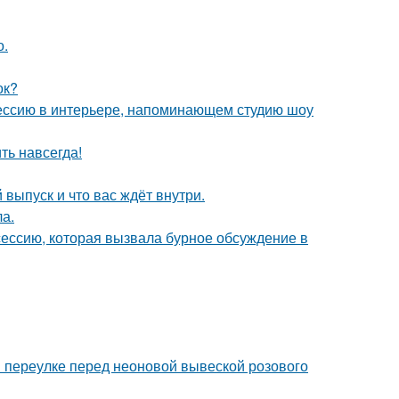
о.
ок?
ессию в интерьере, напоминающем студию шоу
ть навсегда!
выпуск и что вас ждёт внутри.
ла.
сессию, которая вызвала бурное обсуждение в
 переулке перед неоновой вывеской розового