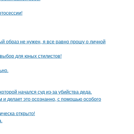
отосессии!
ый образ не нужен, я все равно прошу о личной
 выбор для юных стилистов!
ьно.
которой начался суд из-за убийства деда.
м и делает это осознанно, с помощью особого
ическа открыто!
.