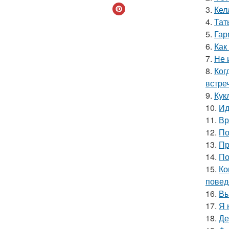
3.
Кел
4.
Тат
5.
Гар
6.
Как
7.
Не 
8.
Ког
встре
9.
Кук
10.
Ид
11.
Вр
12.
По
13.
Пр
14.
По
15.
Ко
повед
16.
Вы
17.
Я 
18.
Де