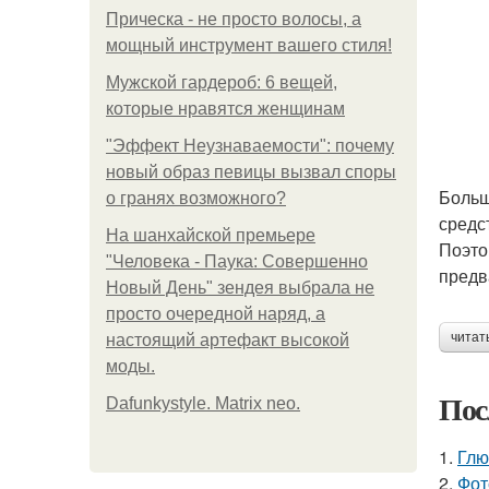
Прическа - не просто волосы, а
мощный инструмент вашего стиля!
Мужской гардероб: 6 вещей,
которые нравятся женщинам
"Эффект Неузнаваемости": почему
новый образ певицы вызвал споры
Больш
о гранях возможного?
средс
На шанхайской премьере
Поэто
"Человека - Паука: Совершенно
предв
Новый День" зендея выбрала не
просто очередной наряд, а
читат
настоящий артефакт высокой
моды.
Пос
Dafunkystyle. Matrix neo.
1.
Глю
2.
Фот