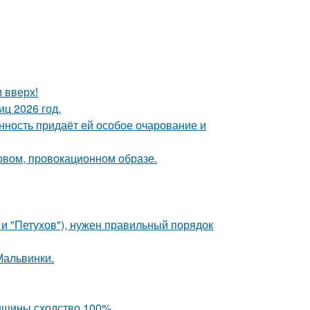
и вверх!
ц 2026 год.
нность придаёт ей особое очарование и
новом, провокационном образе.
 и "Петухов"), нужен правильный порядок
Мальвинки.
енщины сходство 100%.