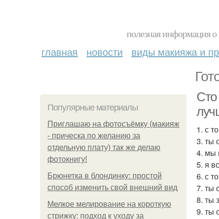
полезная информация о 
главная
новости
виды макияжа и пр
Гот
Сто
Популярные материалы
луч
Приглашаю на фотосъёмку (макияж
1. с 
- прическа по желанию за
3. ты
отдельную плату) так же делаю
4. мы
фотокнигу!
5. я 
6. с 
Брюнетка в блондинку: простой
7. ты
способ изменить свой внешний вид
8. ты
Мелкое мелирование на короткую
9. ты
стрижку: подход к уходу за