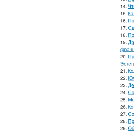
14.
Чт
15.
Ка
16.
По
17.
Сд
18.
По
19.
Др
франц
20.
Пр
Эстет
21.
Ко
22.
Юл
23.
Де
24.
Со
25.
Мо
26.
Ко
27.
Со
28.
Пр
29.
Об