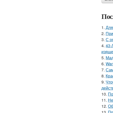
Пос
1.
Для
2.
При
3.
С о
4.
43-
изяще
5.
Мад
6.
Wan
7.
Сам
8.
Кра
9.
Что
дейст
10.
По
11.
Не
12.
Об
13.
Пр