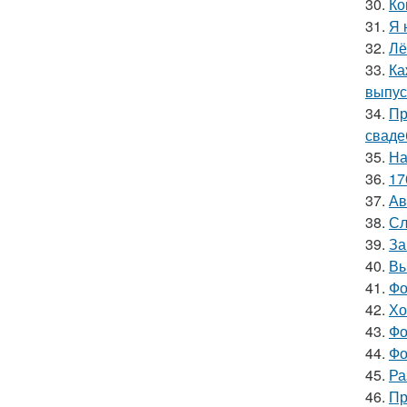
30.
Ко
31.
Я 
32.
Лё
33.
Ка
выпус
34.
Пр
сваде
35.
На
36.
17
37.
Ав
38.
Сл
39.
За
40.
Вы
41.
Фо
42.
Хо
43.
Фо
44.
Фо
45.
Ра
46.
Пр