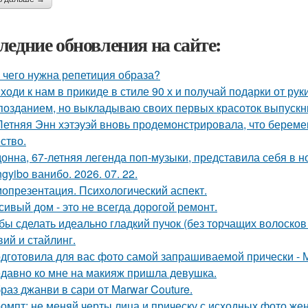
ледние обновления на сайте:
 чего нужна репетиция образа?
ходи к нам в прикиде в стиле 90 х и получай подарки от рук
позданием, но выкладываю своих первых красоток выпускни
Летняя Энн хэтэуэй вновь продемонстрировала, что береме
ство.
онна, 67-летняя легенда поп-музыки, представила себя в 
gyibo ванибо. 2026. 07. 22.
опрезентация. Психологический аспект.
сивый дом - это не всегда дорогой ремонт.
бы сделать идеально гладкий пучок (без торчащих волосков
вий и стайлинг.
дготовила для вас фото самой запрашиваемой прически - 
давно ко мне на макияж пришла девушка.
раз джанви в сари от Marwar Couture.
омпт: не меняй черты лица и прическу с исходных фото ж