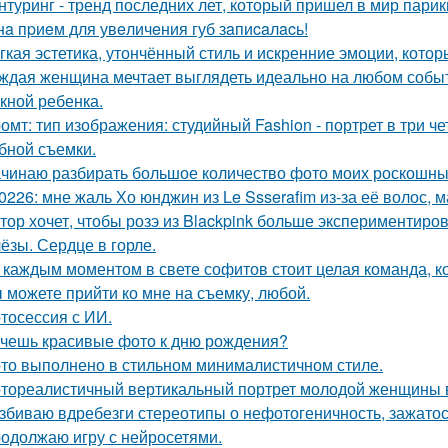
нтуринг - тренд последних лет, который пришел в мир парик
нa пpиeм для увeличeния губ зaпиcaлacь!
гкая эстетика, утончённый стиль и искренние эмоции, кото
ждая женщина мечтает выглядеть идеально на любом событи
кной ребенка.
омт: тип изображения: студийный Fashion - портрет в три 
бной съемки.
чинаю разбирать большое количество фото моих роскошных
0226: мне жаль Хо юнджин из Le Ssserafim из-за её волос, 
тор хочет, чтобы розэ из Blackpink больше экспериментиро
ёзы. Сердце в горле.
 каждым моментом в свете софитов стоит целая команда, ко
 можете прийти ко мне на съемку, любой.
тосессия с ИИ.
чешь красивые фото к дню рождения?
то выполнено в стильном минималистичном стиле.
тореалистичный вертикальный портрет молодой женщины в сти
збиваю вдребезги стереотипы о нефотогеничность, зажатос
одолжаю игру с нейросетями.