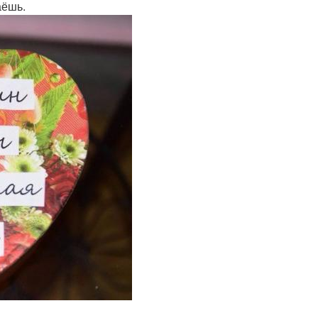
аёшь.