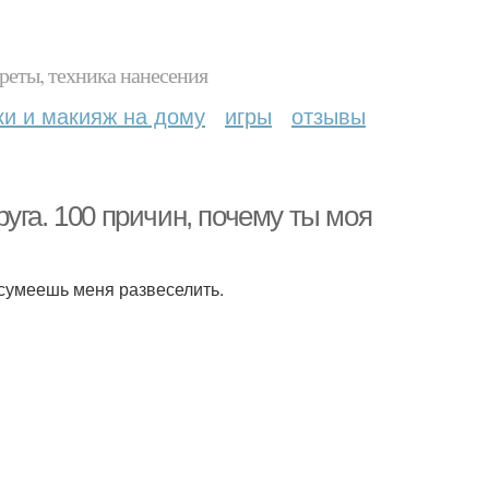
реты, техника нанесения
ки и макияж на дому
игры
отзывы
уга. 100 причин, почему ты моя
 сумеешь меня развеселить.