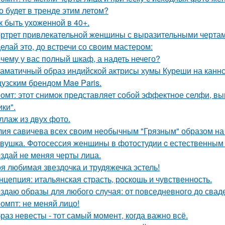
о будет в тренде этим летом?
к быть ухоженной в 40+.
ртрет привлекательной женщины с выразительными чертам
елай это, до встречи со своим мастером:
чему у вас полный шкаф, а надеть нечего?
аматичный образ индийской актрисы хумы Куреши на каннс
узским брендом Mae Paris.
омт: этот снимок представляет собой эффектное селфи, вып
ики".
ллаж из двух фото.
ия савичева всех своим необычным "Грязным" образом на
вушка. Фотосессия женщины в фотостудии c естественным
здай не меняя черты лица.
я любимая звездочка и трудяжечка эстель!
нцепция: итальянская страсть, роскошь и чувственность.
здаю образы для любого случая: от повседневного до свад
омпт: не меняй лицо!
раз невесты - тот самый момент, когда важно всё.