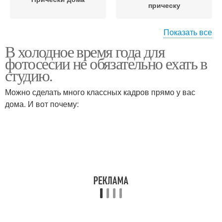
прическу
Показать все
В холодное время года для
Макияж и прическа в
Макияж под прическу
фотосесии не обязательно ехать в
салоне
студию.
Можно сделать много классных кадров прямо у вас
Стилист по прическам и
Макияж и прически для
дома. И вот почему:
макияжу
девочек
Картинки макияжа и
Вечерние прически и
прически
макияж
Виртуальный макияж и
Мастер причесок и
прическа
макияжа