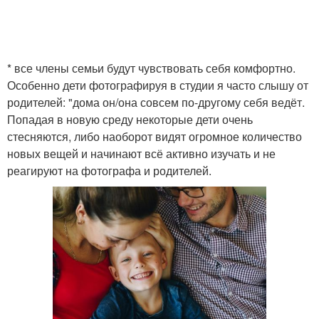
Стильные прически и
Что сначала макияж или
* все члены семьи будут чувствовать себя комфортно.
макияж
прическа
Особенно дети фотографируя в студии я часто слышу от
родителей: "дома он/она совсем по-другому себя ведёт.
Попадая в новую среду некоторые дети очень
стесняются, либо наоборот видят огромное количество
новых вещей и начинают всё активно изучать и не
реагируют на фотографа и родителей.