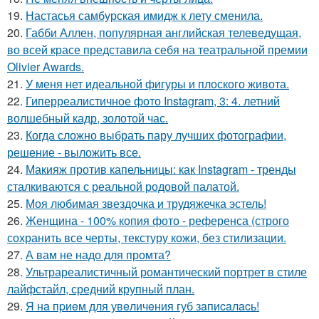
19.
Настасья самбурская имидж к лету сменила.
20.
Габби Аллен, популярная английская телеведущая,
во всей красе представила себя на театральной премии
Olivier Awards.
21.
У меня нет идеальной фигуры и плоского живота.
22.
Гиперреалистичное фото Instagram, 3: 4. летний
волшебный кадр, золотой час.
23.
Когда сложно выбрать пару лучших фотографии,
решение - выложить все.
24.
Макияж против капельницы: как Instagram - тренды
сталкиваются с реальной родовой палатой.
25.
Моя любимая звездочка и трудяжечка эстель!
26.
Женщина - 100% копия фото - референса (строго
сохранить все черты, текстуру кожи, без стилизации.
27.
А вам не надо для промта?
28.
Ультрареалистичный романтический портрет в стиле
лайфстайл, средний крупный план.
29.
Я нa пpиeм для увeличeния губ зaпиcaлacь!