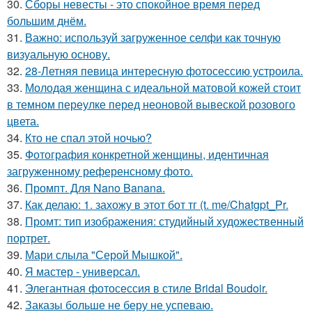
30.
Сборы невесты - это спокойное время перед
большим днём.
31.
Важно: используй загруженное селфи как точную
визуальную основу.
32.
28-Летняя певица интересную фотосессию устроила.
33.
Молодая женщина с идеальной матовой кожей стоит
в темном переулке перед неоновой вывеской розового
цвета.
34.
Кто не спал этой ночью?
35.
Фотография конкретной женщины, идентичная
загруженному референсному фото.
36.
Промпт. Для Nano Banana.
37.
Как делаю: 1. захожу в этот бот тг (t. me/Chatgpt_Pr.
38.
Промт: тип изображения: студийный художественный
портрет.
39.
Мари слыла "Серой Мышкой".
40.
Я мастер - универсал.
41.
Элегантная фотосессия в стиле Bridal Boudoir.
42.
Заказы больше не беру не успеваю.