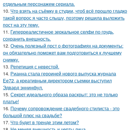
отдельным персонажем сериала.
10.
Что взять на съёмку в студии, чтоб всё прошло гладко
такой вопрос я часто слышу, поэтому решила выложить
пост на эту тему.
11.
Гиперреалистичное зеркальное селфи по грудь,
сохранить внешность.
12.
Очень полезный прст о фотографиях на документы:
он обязательно поможет вам подготовиться к лучшему
снимку.
13.
Репетиция с невестой.
14.
Рианна стала героиней нового выпуска журнала
Ee72, а креативным директором съемки выступил
Эдвард эннинфул.
15.
Секрет идеального образа раскрыт: это не только
платье!
16.
Почему сопровождение свадебного стилиста - это
большой плюс на свадьбе?
17.
Что будет в тренде этим летом?
18.
Не меняя внешность и черты лица.