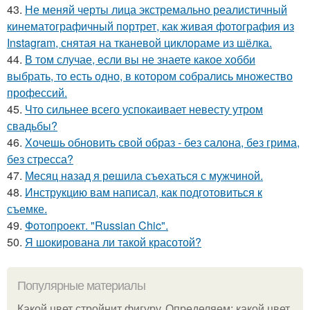
43.
Не меняй черты лица экстремально реалистичный
кинематографичный портрет, как живая фотография из
Instagram, снятая на тканевой циклораме из шёлка.
44.
В том случае, если вы не знаете какое хобби
выбрать, то есть одно, в котором собрались множество
профессий.
45.
Что сильнее всего успокаивает невесту утром
свадьбы?
46.
Хочешь обновить свой образ - без салона, без грима,
без стресса?
47.
Мeсяц нaзад я рeшила съeхаться с мужчиной.
48.
Инструкцию вам написал, как подготовиться к
съемке.
49.
Фотопроект. "Russian Chic".
50.
Я шокирована ли такой красотой?
Популярные материалы
Какой цвет стройнит фигуру. Определяем: какой цвет