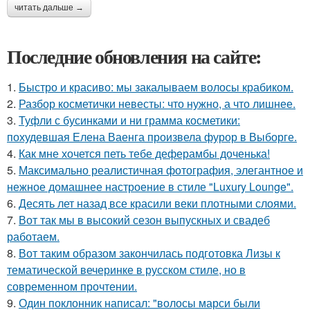
читать дальше →
Последние обновления на сайте:
1.
Быстро и красиво: мы закалываем волосы крабиком.
2.
Разбор косметички невесты: что нужно, а что лишнее.
3.
Туфли с бусинками и ни грамма косметики:
похудевшая Елена Ваенга произвела фурор в Выборге.
4.
Как мне хочется петь тебе деферамбы доченька!
5.
Максимально реалистичная фотография, элегантное и
нежное домашнее настроение в стиле "Luxury Lounge".
6.
Десять лет назад все красили веки плотными слоями.
7.
Вот так мы в высокий сезон выпускных и свадеб
работаем.
8.
Вот таким образом закончилась подготовка Лизы к
тематической вечеринке в русском стиле, но в
современном прочтении.
9.
Один поклонник написал: "волосы марси были