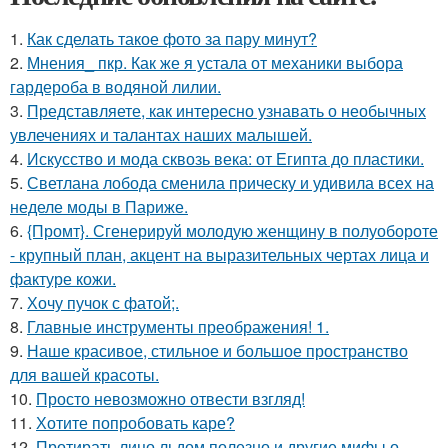
1.
Как сделать такое фото за пару минут?
2.
Мнения_ пкр. Как же я устала от механики выбора
гардероба в водяной лилии.
3.
Представляете, как интересно узнавать о необычных
увлечениях и талантах наших малышей.
4.
Искусство и мода сквозь века: от Египта до пластики.
5.
Светлана лобода сменила прическу и удивила всех на
неделе моды в Париже.
6.
{Промт}. Сгенерируй молодую женщину в полуобороте
- крупный план, акцент на выразительных чертах лица и
фактуре кожи.
7.
Хочу пучок с фатой;.
8.
Главные инструменты преображения! 1.
9.
Наше красивое, стильное и большое пространство
для вашей красоты.
10.
Просто невозможно отвести взгляд!
11.
Хотите попробовать каре?
12.
Протирать лицо льдом полезно и другие мифы о