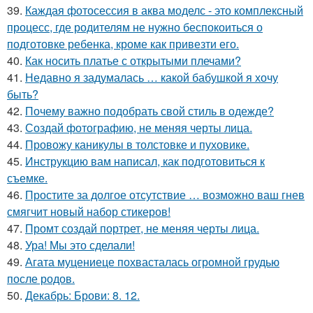
39.
Каждая фотосессия в аква моделс - это комплексный
процесс, где родителям не нужно беспокоиться о
подготовке ребенка, кроме как привезти его.
40.
Как носить платье с открытыми плечами?
41.
Недавно я задумалась … какой бабушкой я хочу
быть?
42.
Почему важно подобрать свой стиль в одежде?
43.
Создай фотографию, не меняя черты лица.
44.
Провожу каникулы в толстовке и пуховике.
45.
Инструкцию вам написал, как подготовиться к
съемке.
46.
Простите за долгое отсутствие … возможно ваш гнев
смягчит новый набор стикеров!
47.
Промт создай портрет, не меняя черты лица.
48.
Ура! Мы это сделали!
49.
Агата муцениеце похвасталась огромной грудью
после родов.
50.
Декабрь: Брови: 8. 12.