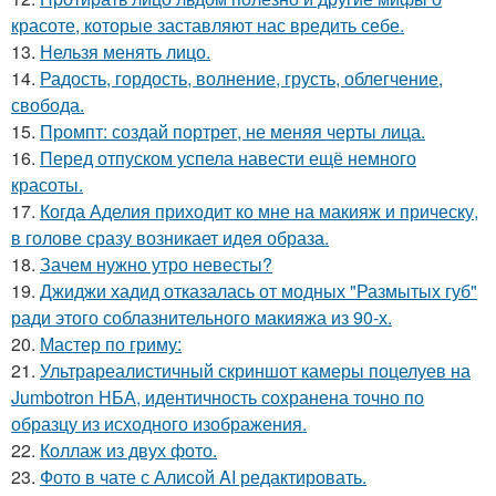
красоте, которые заставляют нас вредить себе.
13.
Нельзя менять лицо.
14.
Радость, гордость, волнение, грусть, облегчение,
свобода.
15.
Промпт: создай портрет, не меняя черты лица.
16.
Перед отпуском успела навести ещё немного
красоты.
17.
Когда Аделия приходит ко мне на макияж и прическу,
в голове сразу возникает идея образа.
18.
Зачем нужно утро невесты?
19.
Джиджи хадид отказалась от модных "Размытых губ"
ради этого соблазнительного макияжа из 90-х.
20.
Мастер по гриму:
21.
Ультрареалистичный скриншот камеры поцелуев на
Jumbotron НБА, идентичность сохранена точно по
образцу из исходного изображения.
22.
Коллаж из двух фото.
23.
Фото в чате с Алисой AI редактировать.