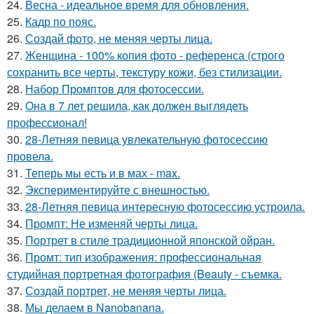
24.
Весна - идеальное время для обновления.
25.
Кадр по пояс.
26.
Создай фото, не меняя черты лица.
27.
Женщина - 100% копия фото - референса (строго
сохранить все черты, текстуру кожи, без стилизации.
28.
Набор Промптов для фотосессии.
29.
Она в 7 лет решила, как должен выглядеть
профессионал!
30.
28-Летняя певица увлекательную фотосессию
провела.
31.
Теперь мы есть и в мах - max.
32.
Экспериментируйте с внешностью.
33.
28-Летняя певица интересную фотосессию устроила.
34.
Промпт: Не изменяй черты лица.
35.
Портрет в стиле традиционной японской ойран.
36.
Промт: тип изображения: профессиональная
студийная портретная фотография (Beauty - съемка.
37.
Создай портрет, не меняя черты лица.
38.
Мы делаем в Nanobanana.