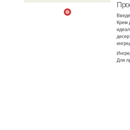
Прос
Введ
Крем 
идеал
десер
ингре
Ингре
Для п