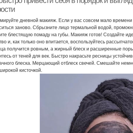
быстро привести себя в порядок и выгляд
рости
мируйте дневной макияж. Если у вас совсем мало времени 
ситься заново. Сбрызните лицо термальной водой, промокн
ите блестящую помаду на губы. Макияж готов! Создайте и
тво и, как только оно впитается, воспользуйтесь рассыпчат
ица получится ровным, а жирный блеск и расширенные поры 
итесь от теней для век. Быстро накрасьте ресницы устойчи
ачного блеска. Мерцающий отблеск свечей. Смешайте немно
широкой кисточкой.