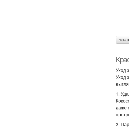
читат
Крас
Уход 
Уход 
выгля
1. Уд
Кокос
даже 
протр
2. Па