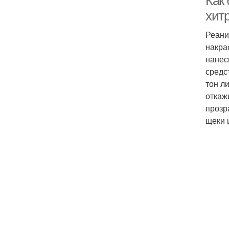
Как 
хит
Реани
накра
нанес
средс
тон л
откаж
прозр
щеки 