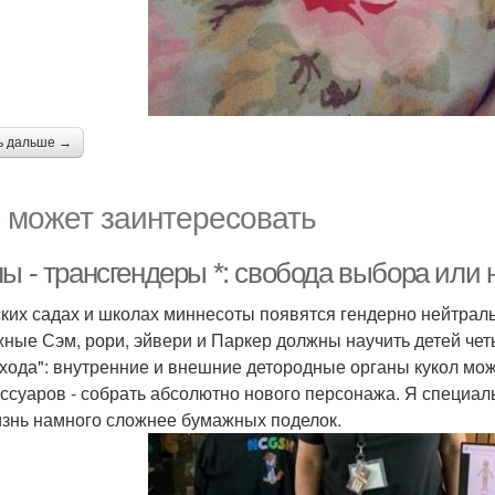
ь дальше →
 может заинтересовать
ы - трансгендеры *: свобода выбора или 
ских садах и школах миннесоты появятся гендерно нейтра
ные Сэм, рори, эйвери и Паркер должны научить детей чет
хода": внутренние и внешние детородные органы кукол мож
ессуаров - собрать абсолютно нового персонажа. Я специаль
изнь намного сложнее бумажных поделок.