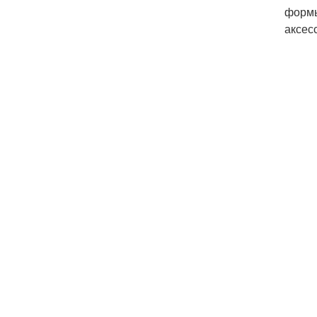
формы
аксес