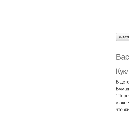
читат
Вас
Кукл
В дет
Бумаж
"Пере
и акс
что ж