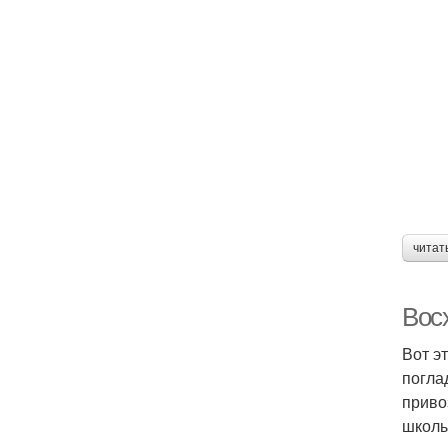
читат
Вос
Вот эт
погла
приво
школы