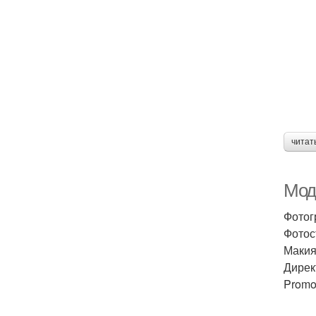
читат
Мод
Фотог
Фотос
Макия
Дирек
Promo