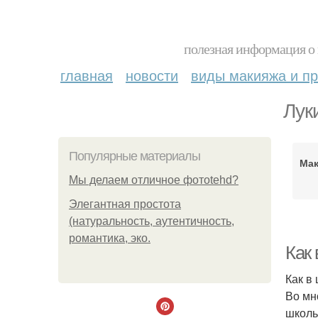
полезная информация о 
главная
новости
виды макияжа и пр
Лук
Популярные материалы
Мак
Мы делаем отличное фотоtehd?
Элегантная простота
(натуральность, аутентичность,
романтика, эко.
Как
Как в
Во мн
школь