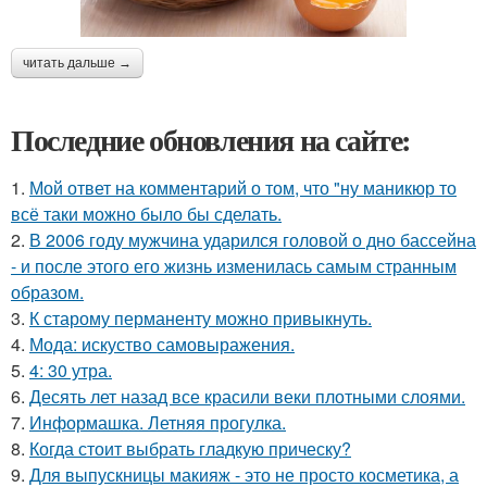
читать дальше →
Последние обновления на сайте:
1.
Мой ответ на комментарий о том, что "ну маникюр то
всё таки можно было бы сделать.
2.
В 2006 году мужчина ударился головой о дно бассейна
- и после этого его жизнь изменилась самым странным
образом.
3.
К старому перманенту можно привыкнуть.
4.
Мода: искуство самовыражения.
5.
4: 30 утра.
6.
Десять лет назад все красили веки плотными слоями.
7.
Информашка. Летняя прогулка.
8.
Когда стоит выбрать гладкую прическу?
9.
Для выпускницы макияж - это не просто косметика, а