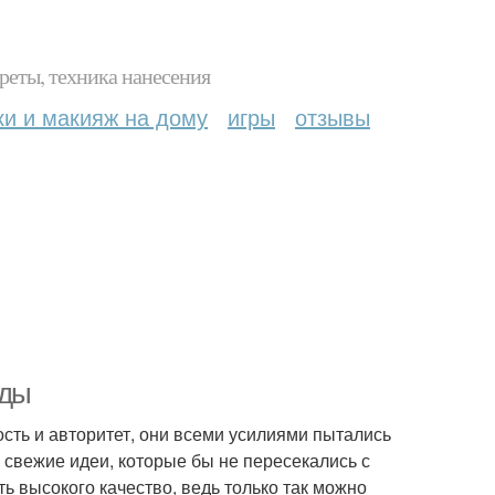
реты, техника нанесения
ки и макияж на дому
игры
отзывы
нды
сть и авторитет, они всеми усилиями пытались
 свежие идеи, которые бы не пересекались с
ь высокого качество, ведь только так можно