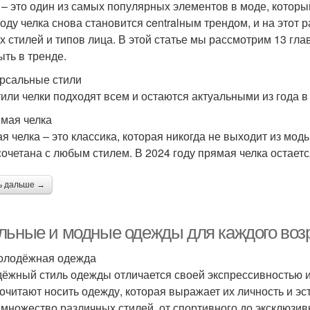
 – это один из самых популярных элементов в моде, котор
году челка снова становится centralным трендом, и на этот
х стилей и типов лица. В этой статье мы рассмотрим 13 гла
ыть в тренде.
рсальные стили
тили челки подходят всем и остаются актуальными из года в 
ямая челка
я челка – это классика, которая никогда не выходит из мод
сочетана с любым стилем. В 2024 году прямая челка остает
ь дальше →
льные и модные одежды для каждого воз
олодёжная одежда
ёжный стиль одежды отличается своей экспрессивностью 
очитают носить одежду, которая выражает их личность и э
 множество различных стилей, от спортивного до эксклюзив