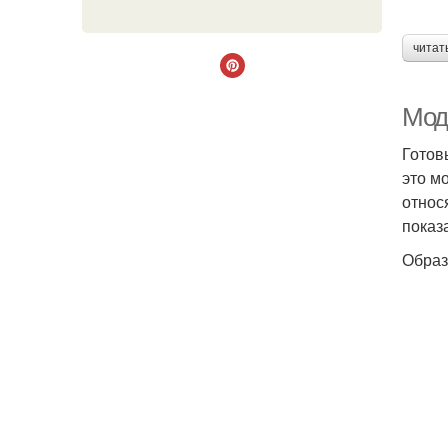
читат
Мод
Готов
это м
относ
показ
Образ