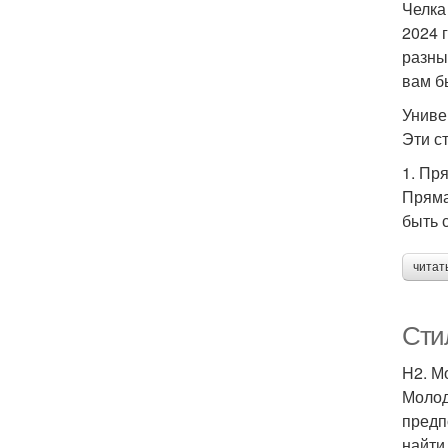
Челка
2024 
разны
вам б
Униве
Эти с
1. Пр
Пряма
быть 
читат
Сти
H2. М
Молод
предп
найти