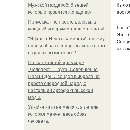
было 
Мужской гардероб: 6 вещей,
востр
которые нравятся женщинам
Прическа - не просто волосы, а
Louis 
мощный инструмент вашего стиля!
Этот 
"Эффект Неузнаваемости": почему
Специ
новый образ певицы вызвал споры
отыск
о гранях возможного?
На шанхайской премьере
"Человека - Паука: Совершенно
Новый День" зендея выбрала не
просто очередной наряд, а
настоящий артефакт высокой
моды.
Улыбка - это не мелочь, а деталь,
которая меняет весь образ
человека.