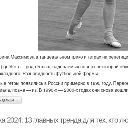
рина Максимова в танцевальном трико и гетрах на репетици
ы ( guêtre ) — род тёплых, надеваемых поверх некоторой об
накладного. Разновидность футбольной формы.
ые гетры появились в России примерно в 1895 году. Первон
иала, позже — из. В 1990-х — 2000-х годах они снова вошл
ь дальше →
а 2024: 13 главных тренда для тех, кто л