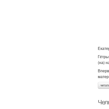
Екате
Ге́тр
(на) 
Вперв
матер
читат
Челк