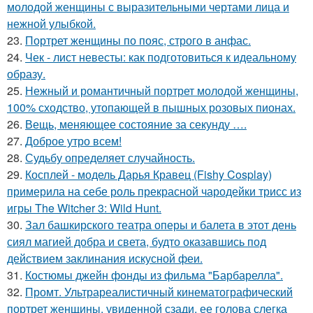
молодой женщины с выразительными чертами лица и
нежной улыбкой.
23.
Портрет женщины по пояс, строго в анфас.
24.
Чек - лист невесты: как подготовиться к идеальному
образу.
25.
Нежный и романтичный портрет молодой женщины,
100% сходство, утопающей в пышных розовых пионах.
26.
Вещь, меняющее состояние за секунду ….
27.
Доброе утро всем!
28.
Судьбу определяет случайность.
29.
Косплей - модель Дарья Кравец (Fishy Cosplay)
примерила на себе роль прекрасной чародейки трисс из
игры The Witcher 3: Wild Hunt.
30.
Зал башкирского театра оперы и балета в этот день
сиял магией добра и света, будто оказавшись под
действием заклинания искусной феи.
31.
Костюмы джейн фонды из фильма "Барбарелла".
32.
Промт. Ультрареалистичный кинематографический
портрет женщины, увиденной сзади, ее голова слегка