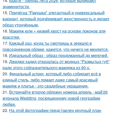
14.
Бьюти - тренды лета 2026, которые выбирают
знаменитости.
15.
Причёска "Ракушка" элегантный и универсальный
вариант, который подчёркивает женственность и делает
образ утончённым.
16.
Макияж юли + низкий хвост на основе локонов для
красотки.
17.
Каждый раз, когда ты смотришь в зеркало в
повседневном облике, кажется, что ничего не меняется.
18.
Идеальный образ - образ продуманный до мелочей.
19.
Джиджи хадид отказалась от модных "Размытых губ"
ради этого соблазнительного макияжа из 90-х.
20.
Финальный штрих, который либо собирает всё в
единый стиль, либо ломает даже самый красивый
макияж и платье - это свадебные украшения.
21.
Встречайте вторую обложку номера апрель - май'26
журнала Wedding, посвященному новой географии
любви.
22.
На этой фотографии представлен крупный план