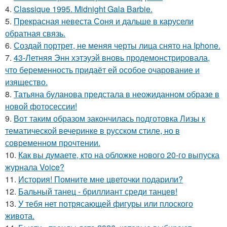
4.
Classique 1995. Midnight Gala Barbie.
5.
Прекрасная невеста Соня и дальше в карусели
обратная связь.
6.
Создай портрет, не меняя черты лица снято на Iphone.
7.
43-Летняя Энн хэтэуэй вновь продемонстрировала,
что беременность придаёт ей особое очарование и
изящество.
8.
Татьяна буланова предстала в неожиданном образе в
новой фотосессии!
9.
Вот таким образом закончилась подготовка Лизы к
тематической вечеринке в русском стиле, но в
современном прочтении.
10.
Как вы думаете, кто на обложке нового 20-го выпуска
журнала Voice?
11.
История! Помните мне цветочки подарили?
12.
Бальный танец - бриллиант среди танцев!
13.
У тебя нет потрясающей фигуры или плоского
живота.