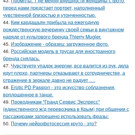
43.
Промпты: 1 не меняя внешности женщины с фото,
перед нами предстает портрет, наполненный
чувственной близостью и утонченностью.
44.
Ким кардашьян прибыла на ежегодную
рождественскую вечеринку своей семьи в винтажном
наряде от культового бренда Thierry Mugler.
45.
Изображение - образец: загруженное фото.
46.
Российская модель в трусах для иностранного
бренда снялась.
47.
Чувствуете упадок энергии, все валится из рук, дела
идут плохо, партнеры отказывают в сотрудничестве, а
отражение в зеркале давно не радует ….
48.
Erotic PD Passion - это искусство соблазнения,
воплощенное в танце.
49.
Проводникам "Гранд Сервис Экспресс"
(единственного ж/д перевозчика в Крым) при общении с
пассажирами запрещено использовать фразы:
50.
Почему нейрофотосессия круто - это?