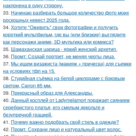
наклонена в одну сторону.
33.
Начинаю разбирать большое количество фото моих
роскошных невест 2025 года.
34.
Хотите "Оживить" свои фотографии и получить
короткий мультфильм, где вы (или близкие) выглядите
как персонажи аниме, 3D-мультика или комикса?
35.
Шамаханская царица - яркий женский архетип.
36.
Промт: Создай портрет, не меняя черты лица.
37.
Мы ищем визажиста (макияж + прическа) для съемки
на условиях тфп на 15.
38.
Студийная съёмка на белой циклораме с боковым
светом, Canon 85 мм.
39.
Прекрасный образ для Александры.
40.
Данный косплей от Ladymelamori поражает сиянием
серебристого платья, его смелым декольте и
безупречной грацией.
41.
Почему важно подобрать свой стиль в одежде?
42.
Промт. Сохрани лицо и натуральный цвет волос.