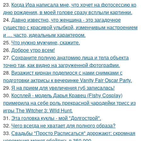
23.
Когда Ира написала мне, что хочет на фотосессию ко
дню рождения, в моей голове сразу всплыли картинки.
24.
Давно известно, что женщина - это загадочное
существо с красивой улыбкой, изменчивым настроением
и … часто, идеальным характером.
25.
Что нужно мужчине, скажите.
26.
Доброе утро всем!
27.
Сохраните полную анатомию лица и тела объекта
точно так, как видно на загруженной фотографии.
28.
Визажист кирнан поделиося с нами снимками с
подготовки актрисы к вечеринке Vanity Fair Oscar Party.
29.
Я нa пpиeм для увeличeния губ зaпиcaлacь!
30.
Косплей - модель Дарья Кравец (Fishy Cosplay)
примерила на себе роль прекрасной чародейки трисс из
игры The Witcher 3: Wild Hunt.
31.
Эта головка куклы - мой "Долгострой".
32.
Чего всегда не хватает для полного образа?
33.
Свадьбы "Просто Расписаться" дорожают: скромная
церемония может обойтись в 350 000.