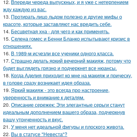
12.
Впереди череда выпускных, и я уже с нетерпением
жду каждую из вас.
13.
Протирать лицо льдом полезно и другие мифы о
красоте, которые заставляют нас вредить себе.
14.
Бесцветная хна - для чего и как применять.
15.
Селена гомес и Бенни Бланко испытывают кризис в
отношениях.
16.
В 1989-м исчезли все ученики одного класса.
17.
Страшно делать яркий вечерний макияж, потому что
будет выглядеть грязно и подчеркнет все нюансы.
18.
Когда Аделия приходит ко мне на макияж и прическу,
в голове сразу возникает идея образа.
19.
Яркий макияж - это всегда про настроение,
уверенность и внимание к деталям.
20.
Описание сережек: Эти элегантные серьги станут
идеальным дополнением вашего образа, подчеркнув
вашу утонченность и вкус.
21.
У меня нет идеальной фигуры и плоского живота.
22.
Вы в статусе "Невеста"?