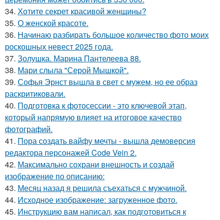
34.
Хотите секрет красивой женщины?
35.
О женской красоте.
36.
Начинаю разбирать большое количество фото моих
роскошных невест 2025 года.
37.
Золушка. Марина Пантелеева 88.
38.
Мари слыла "Серой Мышкой".
39.
Софья Эрнст вышла в свет с мужем, но ее образ
раскритиковали.
40.
Подготовка к фотосессии - это ключевой этап,
который напрямую влияет на итоговое качество
фотографий.
41.
Пора создать вайфу мечты - вышла демоверсия
редактора персонажей Code Vein 2.
42.
Максимально сохрани внешность и создай
изображение по описанию:
43.
Месяц назад я решила съехаться с мужчиной.
44.
Исходное изображение: загруженное фото.
45.
Инструкцию вам написал, как подготовиться к