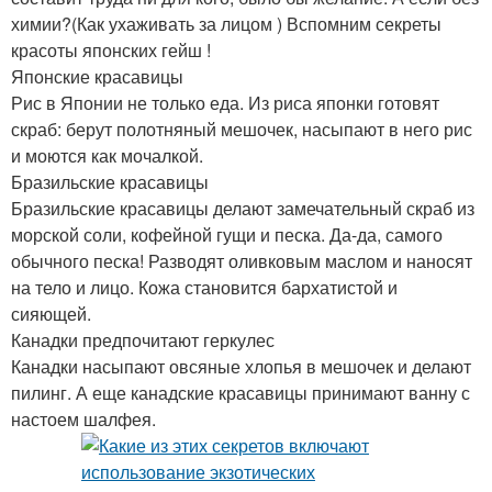
химии?(Как ухаживать за лицом ) Вспомним секреты
красоты японских гейш !
Японские красавицы
Рис в Японии не только еда. Из риса японки готовят
скраб: берут полотняный мешочек, насыпают в него рис
и моются как мочалкой.
Бразильские красавицы
Бразильские красавицы делают замечательный скраб из
морской соли, кофейной гущи и песка. Да-да, самого
обычного песка! Разводят оливковым маслом и наносят
на тело и лицо. Кожа становится бархатистой и
сияющей.
Канадки предпочитают геркулес
Канадки насыпают овсяные хлопья в мешочек и делают
пилинг. А еще канадские красавицы принимают ванну с
настоем шалфея.