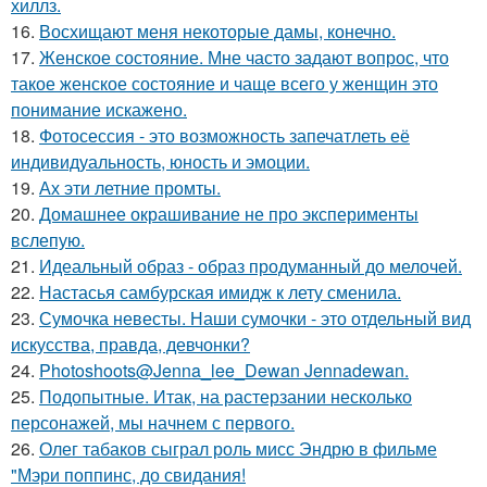
хиллз.
16.
Восхищают меня некоторые дамы, конечно.
17.
Женское состояние. Мне часто задают вопрос, что
такое женское состояние и чаще всего у женщин это
понимание искажено.
18.
Фотосессия - это возможность запечатлеть её
индивидуальность, юность и эмоции.
19.
Ах эти летние промты.
20.
Домашнее окрашивание не про эксперименты
вслепую.
21.
Идеальный образ - образ продуманный до мелочей.
22.
Настасья самбурская имидж к лету сменила.
23.
Сумочка невесты. Наши сумочки - это отдельный вид
искусства, правда, девчонки?
24.
Photoshoots@Jenna_lee_Dewan Jennadewan.
25.
Подопытные. Итак, на растерзании несколько
персонажей, мы начнем с первого.
26.
Олег табаков сыграл роль мисс Эндрю в фильме
"Мэри поппинс, до свидания!