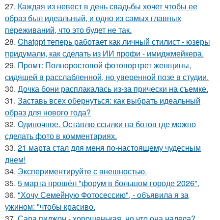
27.
Каждая из невест в день свадьбы хочет чтобы ее
образ был идеальный, и одно из самых главных
переживаний, что это будет не так.
28.
Chatgpt теперь работает как личный стилист - юзеры
придумали, как сделать из ИИ профи - имиджмейкера.
29.
Промт: Полноростовой фотопортрет женщины,
сидящей в расслабленной, но уверенной позе в студии.
30.
Дочка бони расплакалась из-за прически на съемке.
31.
Заставь всех обернуться: как выбрать идеальный
образ для нового года?
32.
Одиночное. Оставлю ссылки на ботов где можно
сделать фото в комментариях.
33.
21 марта стал для меня по-настоящему чудесным
днем!
34.
Экспериментируйте с внешностью.
35.
5 марта прошёл "форум в большом городе 2026".
36.
"Хочу Семейную Фотосессию", - объявила я за
ужином: "чтобы красиво.
37.
Сара пиджон - хорошенькая, но что она надела?