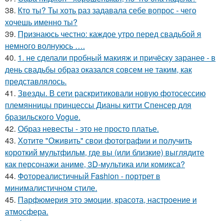
38.
Кто ты? Ты хоть раз задавала себе вопрос - чего
хочешь именно ты?
39.
Признаюсь честно: каждое утро перед свадьбой я
немного волнуюсь ….
40.
1. не сделали пробный макияж и причёску заранее - в
день свадьбы образ оказался совсем не таким, как
представлялось.
41.
Звезды. В сети раскритиковали новую фотосессию
племянницы принцессы Дианы китти Спенсер для
бразильского Vogue.
42.
Образ невесты - это не просто платье.
43.
Хотите "Оживить" свои фотографии и получить
короткий мультфильм, где вы (или близкие) выглядите
как персонажи аниме, 3D-мультика или комикса?
44.
Фотореалистичный Fashion - портрет в
минималистичном стиле.
45.
Парфюмерия это эмоции, красота, настроение и
атмосфера.