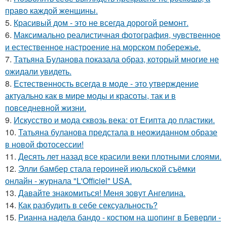
право каждой женщины.
5.
Красивый дом - это не всегда дорогой ремонт.
6.
Максимально реалистичная фотография, чувственное
и естественное настроение на морском побережье.
7.
Татьяна Буланова показала образ, который многие не
ожидали увидеть.
8.
Естественность всегда в моде - это утверждение
актуально как в мире моды и красоты, так и в
повседневной жизни.
9.
Искусство и мода сквозь века: от Египта до пластики.
10.
Татьяна буланова предстала в неожиданном образе
в новой фотосессии!
11.
Десять лет назад все красили веки плотными слоями.
12.
Элли бамбер стала героиней июльской съёмки
онлайн - журнала "L'Officiel" USA.
13.
Давайте знакомиться! Меня зовут Ангелина.
14.
Как разбудить в себе сексуальность?
15.
Рианна надела бандо - костюм на шопинг в Беверли -