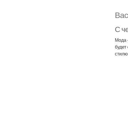
Вас
С ч
Мода 
будет
стилю