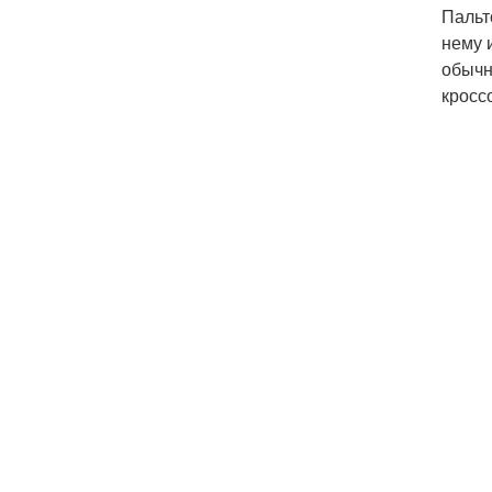
Пальт
нему 
обычн
кросс