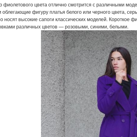
о фиолетового цвета отлично смотрится с различными мод
и облегающие фигуру платья белого или черного цвета, се
о носят высокие сапоги классических моделей. Короткое ф
овками различных цветов — розовыми, синими, белыми.