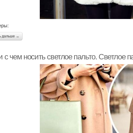
еры:
ь дальше →
и с чем носить светлое пальто. Светлое па