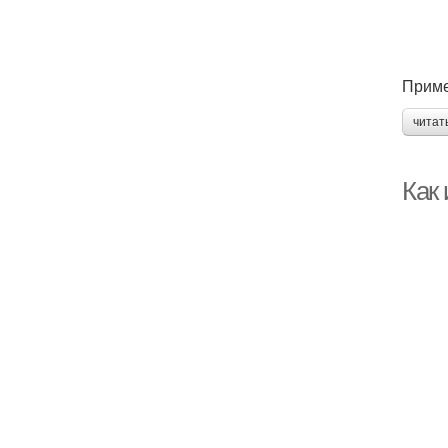
Прим
читат
Как 