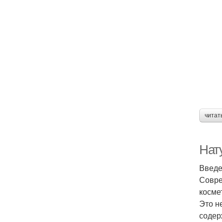
читат
Нат
Введ
Совре
косме
Это н
содер