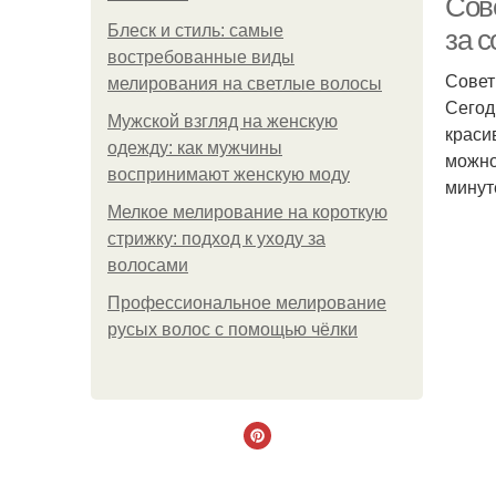
Сов
Блеск и стиль: самые
за с
востребованные виды
Совет
мелирования на светлые волосы
Сегод
Мужской взгляд на женскую
краси
одежду: как мужчины
можно
воспринимают женскую моду
минут
Мелкое мелирование на короткую
стрижку: подход к уходу за
волосами
Профессиональное мелирование
русых волос с помощью чёлки