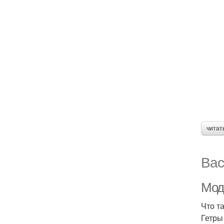
читат
Вас
Модн
Что т
Гетры