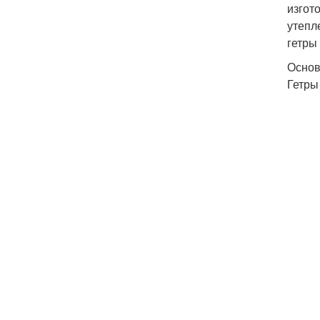
изгот
утепл
гетры
Основ
Гетры