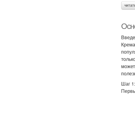
читат
Осн
Введ
Крема
попул
тольк
может
полез
Шаг 1
Первы