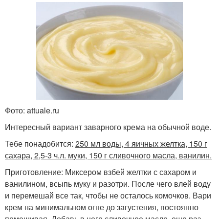
Фото: attuale.ru
Интересный вариант заварного крема на обычной воде.
Тебе понадобится:
250 мл воды, 4 яичных желтка, 150 г
сахара, 2,5-3 ч.л. муки, 150 г сливочного масла, ванилин.
Приготовление: Миксером взбей желтки с сахаром и
ванилином, всыпь муку и разотри. После чего влей воду
и перемешай все так, чтобы не осталось комочков. Вари
крем на минимальном огне до загустения, постоянно
помешивая. Добавь в него сливочное масло, еще раз