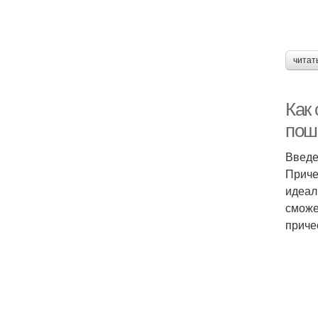
читат
Как 
пош
Введ
Приче
идеал
сможе
приче