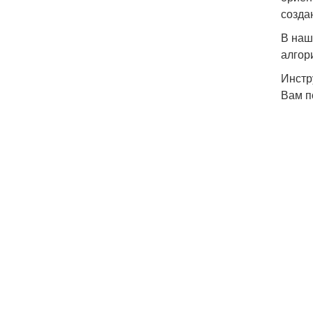
созда
В наш
алгор
Инстр
Вам п