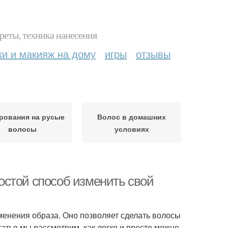
реты, техника нанесения
ки и макияж на дому
игры
отзывы
рования на русые
Волос в домашних
волосы
условиях
остой способ изменить свой
менения образа. Оно позволяет сделать волосы
статье мы рассмотрим, как легко и просто можно