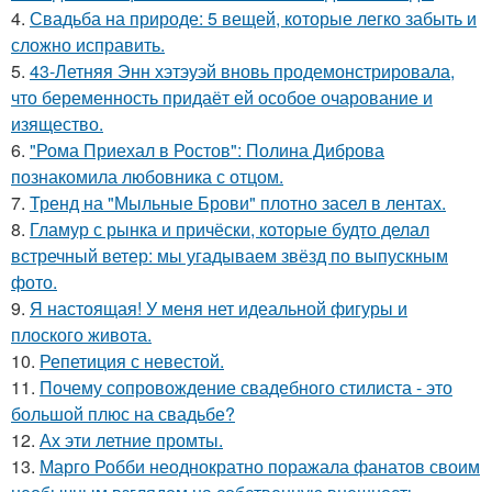
4.
Свадьба на природе: 5 вещей, которые легко забыть и
сложно исправить.
5.
43-Летняя Энн хэтэуэй вновь продемонстрировала,
что беременность придаёт ей особое очарование и
изящество.
6.
"Рома Приехал в Ростов": Полина Диброва
познакомила любовника с отцом.
7.
Тренд на "Мыльные Брови" плотно засел в лентах.
8.
Гламур с рынка и причёски, которые будто делал
встречный ветер: мы угадываем звёзд по выпускным
фото.
9.
Я настоящая! У меня нет идеальной фигуры и
плоского живота.
10.
Репетиция с невестой.
11.
Почему сопровождение свадебного стилиста - это
большой плюс на свадьбе?
12.
Ах эти летние промты.
13.
Марго Робби неоднократно поражала фанатов своим