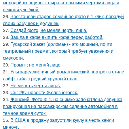
молодой женщины с выразительными чертами лица и
нежной улыбкой.
26.
Восстанови старое семейное фото в 1 клик, порадуй
своих бабушек и дедушек.
27.
Создай фото, не меняя черты лица.
28.
Зашла в кафе выпить кофе перед работой.
29.
Гусарский жакет (доломан) - это мощный, почти
театральный предмет, который требует уважения и
смелости.
30.
Промпт: не меняй лицо!
31.
Ультрареалистичный романтический портрет в стиле
лайфстайл, средний крупный план.
32.
Не менять черты лица\.
33.
Снг 26\_новости Железногорск.
34.
Женский. Фото 3: 4. на снимке запечатлена девушка,
позирующая на пассажирском сиденье автомобиля в
темное время суток.
35.
В США в продажу запустили куклу в честь кайли
миноуг.