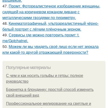
вышивкой.
47.
Промт. Фотореалистичное изображение женщины,
сидящей на коричневом кожаном диване с
металлическими гвоздями по периметру.
48.
Кинематографичный, ультрареалистичный чёрно-
белый портрет с лёгким плёночным зерном.
49.
Сервисы где можно повторить промт: t.
me/Gptchatnei.
50.
Можем ли мы увидеть своё лицо если нет зеркала
или какой-то другой отражающей поверхности?
Популярные материалы
С чем и как носить гольфы и гетры: полное
руководство
Брюнетка в блондинку: простой способ изменить
свой внешний вид
Профессиональное мелирование на светлые и