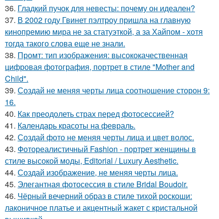
36.
Гладкий пучок для невесты: почему он идеален?
37.
В 2002 году Гвинет пэлтроу пришла на главную
кинопремию мира не за статуэткой, а за Хайпом - хотя
тогда такого слова еще не знали.
38.
Промт: тип изображения: высококачественная
цифровая фотография, портрет в стиле "Mother and
Child".
39.
Создай не меняя черты лица соотношение сторон 9:
16.
40.
Как преодолеть страх перед фотосессией?
41.
Календарь красоты на февраль.
42.
Создай фото не меняя черты лица и цвет волос.
43.
Фотореалистичный Fashion - портрет женщины в
стиле высокой моды, Editorial / Luxury Aesthetic.
44.
Создай изображение, не меняя черты лица.
45.
Элегантная фотосессия в стиле Bridal Boudoir.
46.
Чёрный вечерний образ в стиле тихой роскоши:
лаконичное платье и акцентный жакет с кристальной