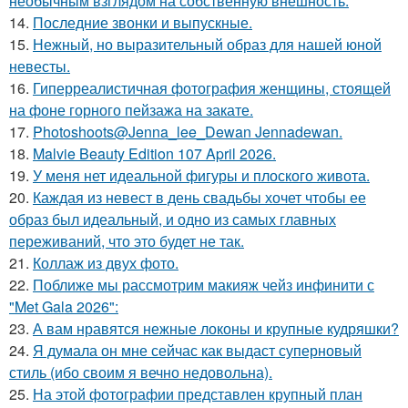
необычным взглядом на собственную внешность.
14.
Последние звонки и выпускные.
15.
Нежный, но выразительный образ для нашей юной
невесты.
16.
Гиперреалистичная фотография женщины, стоящей
на фоне горного пейзажа на закате.
17.
Photoshoots@Jenna_lee_Dewan Jennadewan.
18.
Malvie Beauty Edition 107 April 2026.
19.
У меня нет идеальной фигуры и плоского живота.
20.
Каждая из невест в день свадьбы хочет чтобы ее
образ был идеальный, и одно из самых главных
переживаний, что это будет не так.
21.
Коллаж из двух фото.
22.
Поближе мы рассмотрим макияж чейз инфинити с
"Met Gala 2026":
23.
А вам нравятся нежные локоны и крупные кудряшки?
24.
Я думала он мне сейчас как выдаст суперновый
стиль (ибо своим я вечно недовольна).
25.
На этой фотографии представлен крупный план