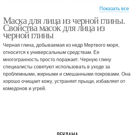
Показать все
Маска для лица из черной глины.
Глины в домашних
Глины для лица
Свойства масок для лица из
условиях
черной глины
Черная глина, добываемая из недр Мертвого моря,
относится к универсальным средствам. Ее
Черная глина
Глина для лица
многогранность просто поражает. Черную глину
специалисты советуют использовать в уходе за
проблемными, жирными и смешанными покровами. Она
хорошо очищает кожу, устраняет прыщи, избавляет от
Противовоспалительная
Маски из глины
комедонов и угрей.
маска
Составы с желтой
Глина для тела
глиной