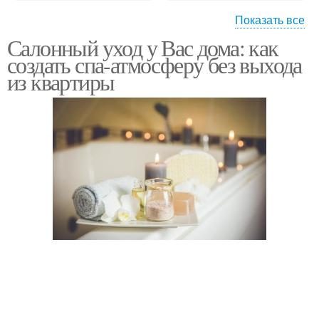
Показать все
Салонный уход у Вас дома: как
Лица для домашнего
Средства для ухода
создать спа-атмосферу без выхода
ухода
из квартиры
Продукты для
Уход за жирной кожей
домашнего ухода
Домашний уход
Уход по сравнению