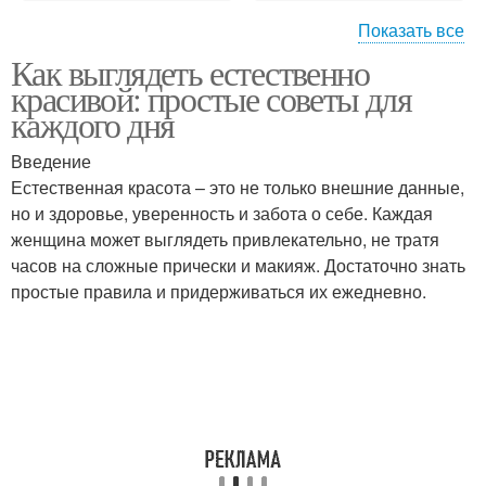
Показать все
Как выглядеть естественно
Питание при здоровом
Правильная походка
красивой: простые советы для
образе
каждого дня
Введение
Питания в
Естественная красота – это не только внешние данные,
Правильный уход
формировании
но и здоровье, уверенность и забота о себе. Каждая
женщина может выглядеть привлекательно, не тратя
часов на сложные прически и макияж. Достаточно знать
простые правила и придерживаться их ежедневно.
Советы по
правильному уходу