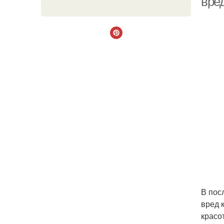
вре
В пос
вред 
красо