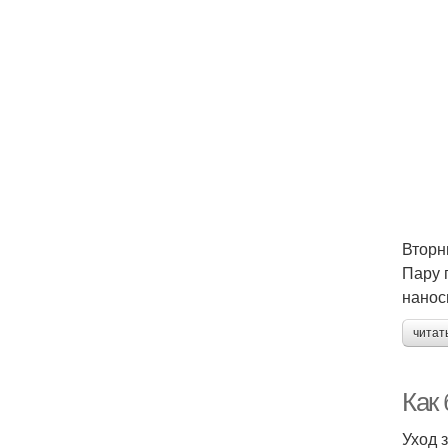
Вторн
Пару 
нанос
читат
Как
Уход 