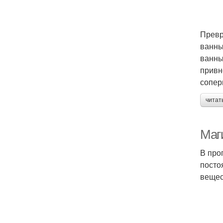
Превр
ванны
ванны
привн
сопер
читат
Маги
В про
посто
вещес