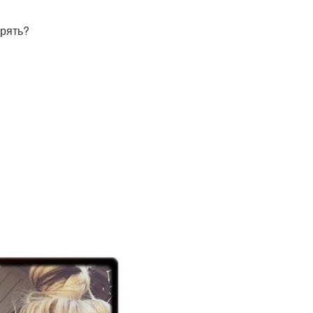
ерять?