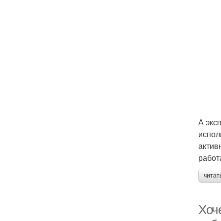
А экс
испол
актив
работ
читат
Хоч