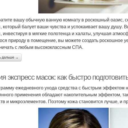
атите вашу обычную ванную комнату в роскошный оазис, 
, который балует ваши чувства и успокаивает вашу душу. 
, инвестируя в мягкие полотенца и халаты, улучшая атмо
ося природу в помещение, вы можете создать роскошное уе
ничать с любым высококлассным СПА.
ь дальше →
я экспресс масок: как быстро подготовит
грамму ежедневного ухода средства с быстрым эффектом н
янного применения обладают накопительным эффектом, так 
тв и микроэлементов. Поэтому кожа становится лучше, и п