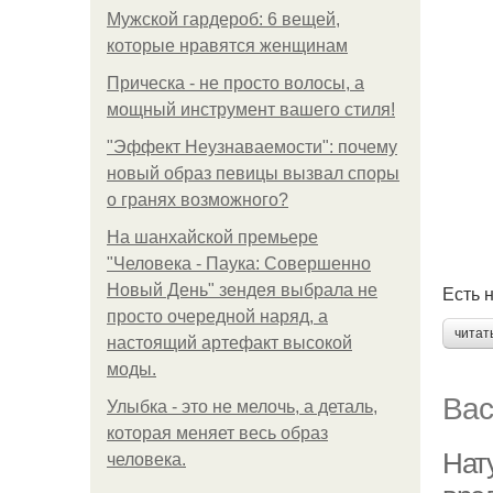
Мужской гардероб: 6 вещей,
которые нравятся женщинам
Прическа - не просто волосы, а
мощный инструмент вашего стиля!
"Эффект Неузнаваемости": почему
новый образ певицы вызвал споры
о гранях возможного?
На шанхайской премьере
"Человека - Паука: Совершенно
Новый День" зендея выбрала не
Есть 
просто очередной наряд, а
читат
настоящий артефакт высокой
моды.
Вас
Улыбка - это не мелочь, а деталь,
которая меняет весь образ
Нат
человека.