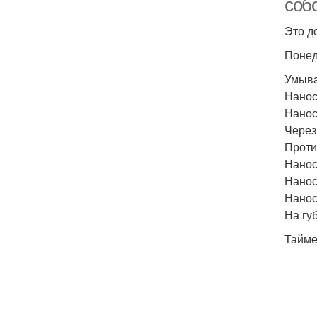
собо
Это д
Понед
Умыва
Нанос
Нанос
Через
Проти
Нанос
Нанос
Нанос
На гу
Тайме