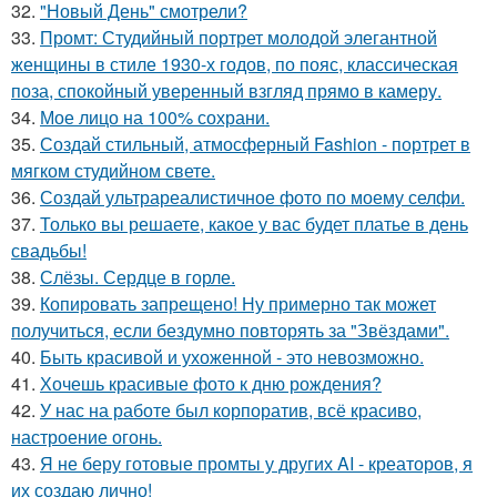
32.
"Новый День" смотрели?
33.
Промт: Студийный портрет молодой элегантной
женщины в стиле 1930-х годов, по пояс, классическая
поза, спокойный уверенный взгляд прямо в камеру.
34.
Мое лицо на 100% сохрани.
35.
Создай стильный, атмосферный Fashion - портрет в
мягком студийном свете.
36.
Создай ультрареалистичное фото по моему селфи.
37.
Только вы решаете, какое у вас будет платье в день
свадьбы!
38.
Слёзы. Сердце в горле.
39.
Копировать запрещено! Ну примерно так может
получиться, если бездумно повторять за "Звёздами".
40.
Быть красивой и ухоженной - это невозможно.
41.
Хочешь красивые фото к дню рождения?
42.
У нас на работе был корпоратив, всё красиво,
настроение огонь.
43.
Я не беру готовые промты у других AI - креаторов, я
их создаю лично!