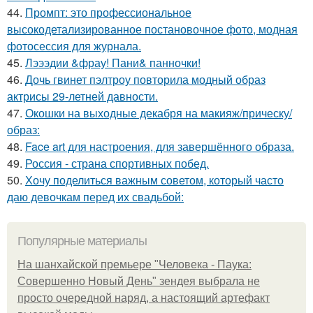
44.
Промпт: это профессиональное
высокодетализированное постановочное фото, модная
фотосессия для журнала.
45.
Лэээдии &фрау! Пани& панночки!
46.
Дочь гвинет пэлтроу повторила модный образ
актрисы 29-летней давности.
47.
Окошки на выходные декабря на макияж/прическу/
образ:
48.
Face art для настроения, для завершённого образа.
49.
Россия - страна спортивных побед.
50.
Хочу поделиться важным советом, который часто
даю девочкам перед их свадьбой:
Популярные материалы
На шанхайской премьере "Человека - Паука:
Совершенно Новый День" зендея выбрала не
просто очередной наряд, а настоящий артефакт