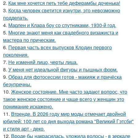
2.
Как мне хочется петь тебе деферамбы доченька!
3.
Когда человек светится изнутри, это невозможно
подделать.
4.
Марлен и Клара боу со спутниками, 1930-й год.
5.
Многие знают меня как свадебного визажиста и
мастера по прическам.
6.
Первая часть всех выпусков Клодин первого
поколения.
7.
Не изменяй лицо, черты лица.
8.
У меня нет идеальной фигуры и пышных форм.
9.
Образ для фотосессии готов - макияж и причёска
безупречны.
10.
Женское состояние. Мне часто задают вопрос, что
такое женское состояние и чаще всего у женщин это
понимание искажено.
11.
Втренде. В 2026 году мир моды отмечает двойной
юбилей: 100 лет со дня выхода романа "Великий Гэтсби"
и стиля арт - деко.
12.
Вроде бы накрасилась, уложила волосы - в зеркале