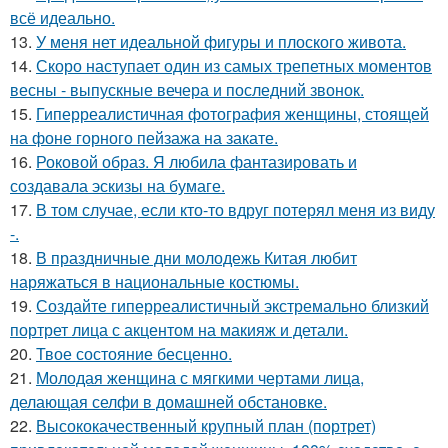
всё идеально.
13.
У меня нет идеальной фигуры и плоского живота.
14.
Скоро наступает один из самых трепетных моментов
весны - выпускные вечера и последний звонок.
15.
Гиперреалистичная фотография женщины, стоящей
на фоне горного пейзажа на закате.
16.
Роковой образ. Я любила фантазировать и
создавала эскизы на бумаге.
17.
В том случае, если кто-то вдруг потерял меня из виду
-.
18.
В праздничные дни молодежь Китая любит
наряжаться в национальные костюмы.
19.
Создайте гиперреалистичный экстремально близкий
портрет лица с акцентом на макияж и детали.
20.
Твое состояние бесценно.
21.
Молодая женщина с мягкими чертами лица,
делающая селфи в домашней обстановке.
22.
Высококачественный крупный план (портрет)