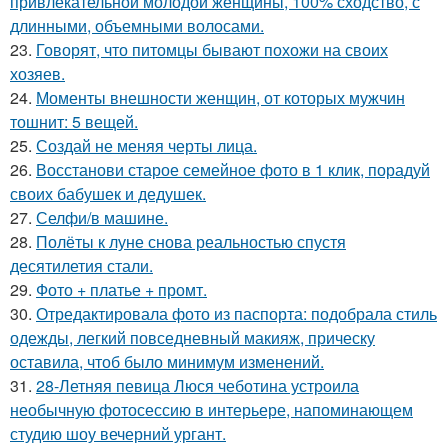
привлекательной молодой женщины, 100% сходство, с
длинными, объемными волосами.
23.
Говорят, что питомцы бывают похожи на своих
хозяев.
24.
Моменты внешности женщин, от которых мужчин
тошнит: 5 вещей.
25.
Создай не меняя черты лица.
26.
Восстанови старое семейное фото в 1 клик, порадуй
своих бабушек и дедушек.
27.
Селфи/в машине.
28.
Полёты к луне снова реальностью спустя
десятилетия стали.
29.
Фото + платье + промт.
30.
Отредактировала фото из паспорта: подобрала стиль
одежды, легкий повседневный макияж, прическу
оставила, чтоб было минимум изменений.
31.
28-Летняя певица Люся чеботина устроила
необычную фотосессию в интерьере, напоминающем
студию шоу вечерний ургант.