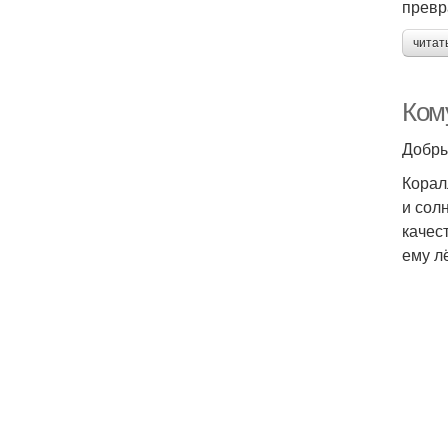
превр
читат
Ком
Добры
Корал
и сол
качес
ему лё