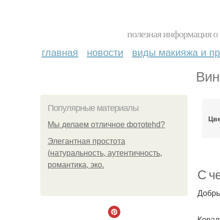
полезная информация о 
главная
новости
виды макияжа и пр
Вин
Популярные материалы
Цв
Мы делаем отличное фотоtehd?
Элегантная простота
(натуральность, аутентичность,
романтика, эко.
С ч
Добры
Корал