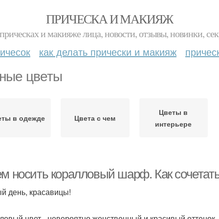
ПРИЧЕСКА И МАКИЯЖ
прическах и макияже лица, новости, отзывы, новинки, сек
ичесок
как делать прически и макияж
причес
ные цветы
Цветы в
еты в одежде
Цвета с чем
интерьере
ем носить коралловый шарф. Как сочетат
й день, красавицы!
ловый цвет - невероятно женственный и красивый оттенок ,