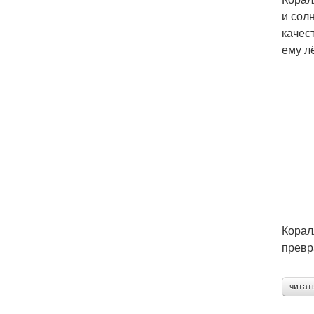
и сол
качес
ему лё
Корал
превр
читат