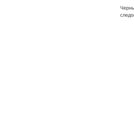
Черны
следо