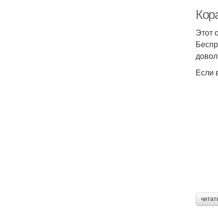
Кор
Этот 
Беспр
довол
Если 
читат