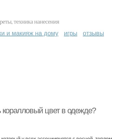
реты, техника нанесения
ки и макияж на дому
игры
отзывы
ь коралловый цвет в одежде?
 который у всех ассоциируется с весной, теплом