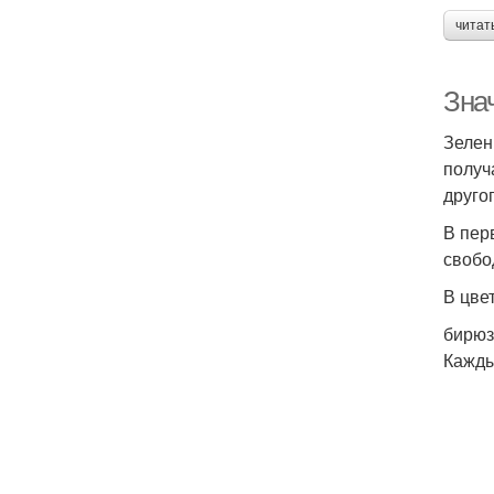
читат
Знач
Зелен
получ
друго
В пер
свобо
В цве
бирюз
Кажды