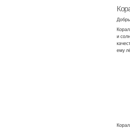
Кор
Добры
Корал
и сол
качес
ему лё
Корал