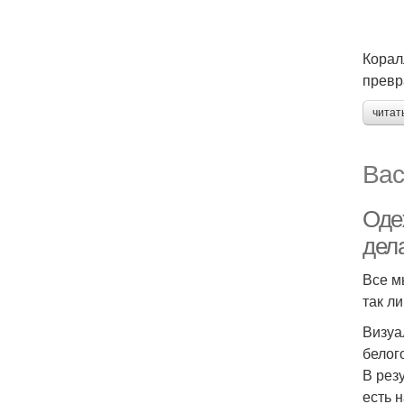
Корал
превр
читат
Вас
Одеж
дел
Все м
так л
Визуа
белог
В рез
есть 