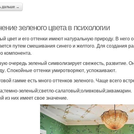
ь дальше →
ение зеленого цвета в психологии
ый цвет и его оттенки имеют натуральную природу. В него о
ается путем смешивания синего и желтого. Для создания р
го компонента.
вую очередь зеленый символизирует свежесть, развитие. Он
ду. Спокойные оттенки умиротворяют, успокаивают.
товой гамме есть много оттенков зеленого. Чаще всего встр
а;темно-зеленый;светло-салатовый;оливковый;аквамарин.
й из них имеет свое значение.