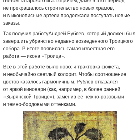
гнетом татарского ига. Впрочем, даже в этот период
не прекращалось строительство новых храмов,
и в иконописные артели продолжали поступать новые
заказы.
Так получил работуАндрей Рублев, который должен был
завершить убранство недавно возведенного Троицкого
собора. В итоге появилась самая известная его
работа — икона «Троица».
Всё в этой работе было ново: и трактовка сюжета,
и необычайно светлый колорит. Чтобы соотношение
цветов казалось гармоничным, Рублев отказался
от яркой киновари (как, например, в более ранней
«Зырянской Троице»), заменив ее нежно-розовыми
и темно-бордовыми оттенками.