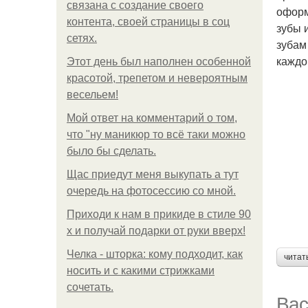
связана с создание своего
оформ
контента, своей страницы в соц
зубы 
сетях.
зубам
каждо
Этот день был наполнен особенной
красотой, трепетом и невероятным
весельем!
Мой ответ на комментарий о том,
что "ну маникюр то всё таки можно
было бы сделать.
Щас приедут меня выкупать а тут
очередь на фотосессию со мной.
Приходи к нам в прикиде в стиле 90
х и получай подарки от руки вверх!
Челка - шторка: кому подходит, как
читат
носить и с какими стрижками
сочетать.
Вас