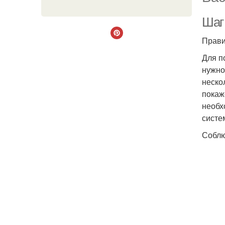
Шаг
Прави
Для п
нужно
неско
покаж
необх
систе
Соблю