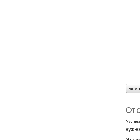
читат
От 
Ухажи
нужно
Это у