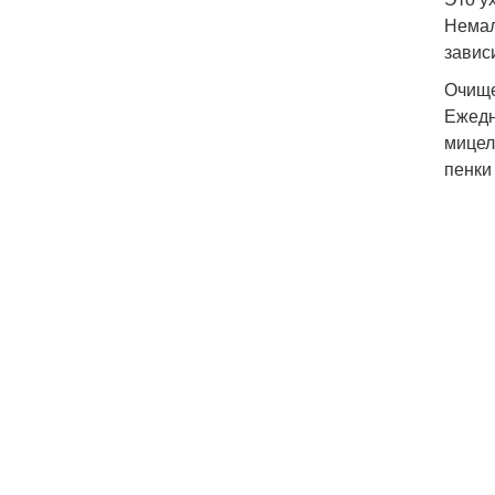
Немал
завис
Очищ
Ежедн
мицел
пенки