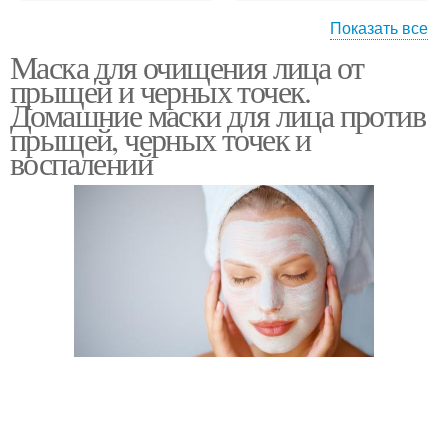
Показать все
Маска для очищения лица от
Маска от черных точек
Маска для очистки
прыщей и черных точек.
Домашние маски для лица против
прыщей, черных точек и
воспалений