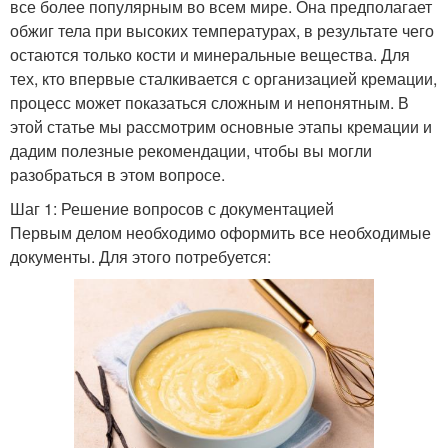
все более популярным во всем мире. Она предполагает
обжиг тела при высоких температурах, в результате чего
остаются только кости и минеральные вещества. Для
тех, кто впервые сталкивается с организацией кремации,
процесс может показаться сложным и непонятным. В
этой статье мы рассмотрим основные этапы кремации и
дадим полезные рекомендации, чтобы вы могли
разобраться в этом вопросе.
Шаг 1: Решение вопросов с документацией
Первым делом необходимо оформить все необходимые
документы. Для этого потребуется: