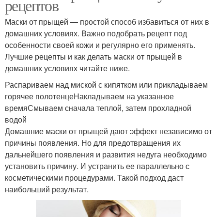
рецептов
Маски от прыщей — простой способ избавиться от них в
домашних условиях. Важно подобрать рецепт под
особенности своей кожи и регулярно его применять.
Лучшие рецепты и как делать маски от прыщей в
домашних условиях читайте ниже.
Распариваем над миской с кипятком или прикладываем
горячее полотенцеНакладываем на указанное
времяСмываем сначала теплой, затем прохладной
водой
Домашние маски от прыщей дают эффект независимо от
причины появления. Но для предотвращения их
дальнейшего появления и развития недуга необходимо
установить причину. И устранить ее параллельно с
косметическими процедурами. Такой подход даст
наибольший результат.