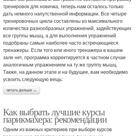
тренировок для новичка, теперь нам осталось только
дать немного напутственной информации. Все четыре
тренировочных цикла составлены из максимального
количества разнообразных упражнений, задействующих
все группы мышц, а для выполнения упражнений
подобраны самые наиболее часто встречающиеся
тренажеры. Если того или иного тренажера в вашем
зале нет, программа корректируется в частном случае
аналогичным упражнением на ту же группу мышц.
Также, на данном этапе и на будущее, вам необходимо
усвоить следующую вещь:
читать дальше →
Как выбрать лучшие курсы
парикмахера: рекомендации
Одним из важных критериев при выборе курсов