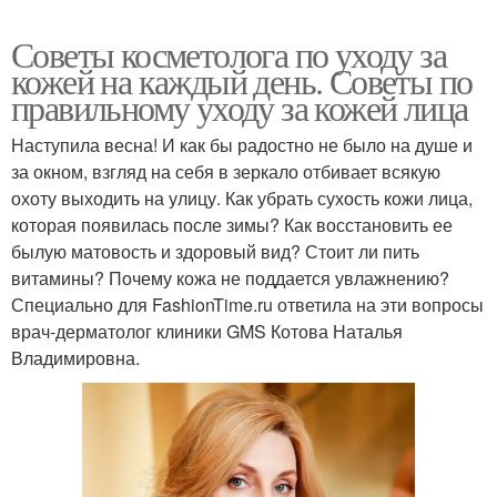
Советы косметолога по уходу за
кожей на каждый день. Советы по
правильному уходу за кожей лица
Наступила весна! И как бы радостно не было на душе и
за окном, взгляд на себя в зеркало отбивает всякую
охоту выходить на улицу. Как убрать сухость кожи лица,
которая появилась после зимы? Как восстановить ее
былую матовость и здоровый вид? Стоит ли пить
витамины? Почему кожа не поддается увлажнению?
Специально для FashionTime.ru ответила на эти вопросы
врач-дерматолог клиники GMS Котова Наталья
Владимировна.