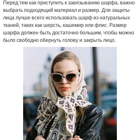
Перед тем как приступить к завязыванию шарфа, важно
выбрать подходящий материал и размер. Для защиты
лица лучше всего использовать шарф из натуральных
тканей, таких как шерсть, кашемир или флис. Размер
шарфа должен быть достаточно большим, чтобы можно
было свободно обернуть голову и закрыть лицо.