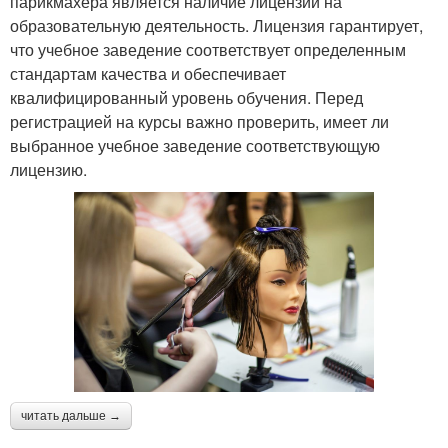
парикмахера является наличие лицензии на
образовательную деятельность. Лицензия гарантирует,
что учебное заведение соответствует определенным
стандартам качества и обеспечивает
квалифицированный уровень обучения. Перед
регистрацией на курсы важно проверить, имеет ли
выбранное учебное заведение соответствующую
лицензию.
читать дальше →