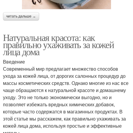
читать дальше →
Натуральная красота: как
правильно ухаживать за кожей
лица дома
Введение
Современный мир предлагает множество способов
ухода за кожей лица, от дорогих салонных процедур до
массы косметических средств. Однако многие из нас все
чаще обращаются к натуральной красоте и домашнему
уходу. Это не только экономически выгодно, но и
позволяет избежать вредных химических добавок,
которые часто содержатся в магазинных продуктах. В
этой статье мы расскажем, как правильно ухаживать за
кожей лица дома, используя простые и эффективные
методы.