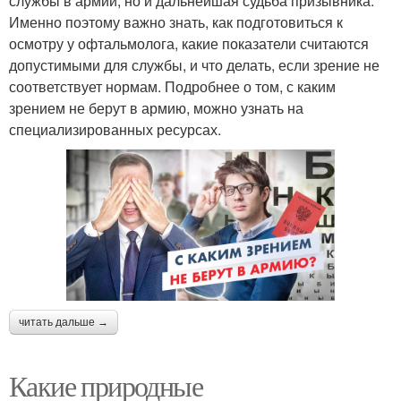
службы в армии, но и дальнейшая судьба призывника.
Именно поэтому важно знать, как подготовиться к
осмотру у офтальмолога, какие показатели считаются
допустимыми для службы, и что делать, если зрение не
соответствует нормам. Подробнее о том, с каким
зрением не берут в армию, можно узнать на
специализированных ресурсах.
читать дальше →
Какие природные