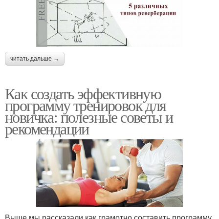
читать дальше →
Как создать эффективную
программу тренировок для
новичка: полезные советы и
рекомендации
Выше мы рассказали как грамотно составить программу