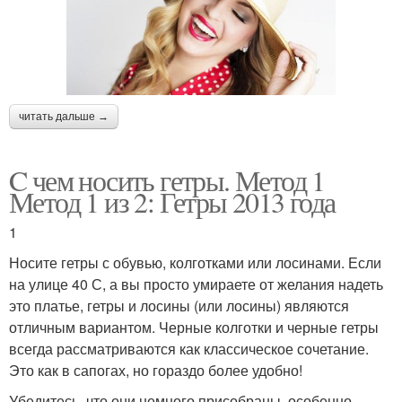
читать дальше →
C чем носить гетры. Метод 1
Метод 1 из 2: Гетры 2013 года
1
Носите гетры с обувью, колготками или лосинами. Если
на улице 40 С, а вы просто умираете от желания надеть
это платье, гетры и лосины (или лосины) являются
отличным вариантом. Черные колготки и черные гетры
всегда рассматриваются как классическое сочетание.
Это как в сапогах, но гораздо более удобно!
Убедитесь, что они немного присобраны, особенно