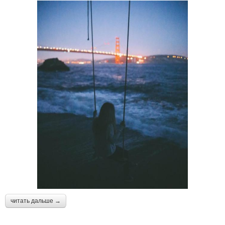
читать дальше →