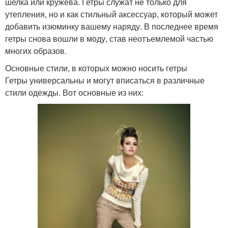
шелка или кружева. Гетры служат не только для
утепления, но и как стильный аксессуар, который может
добавить изюминку вашему наряду. В последнее время
гетры снова вошли в моду, став неотъемлемой частью
многих образов.
Основные стили, в которых можно носить гетры
Гетры универсальны и могут вписаться в различные
стили одежды. Вот основные из них: