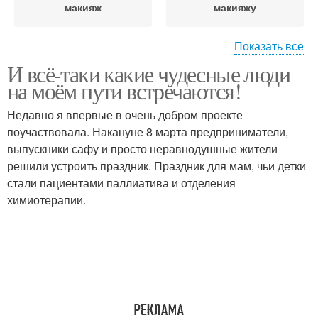
макияж
макияжу
Показать все
И всё-таки какие чудесные люди
Сделать макияж
Маникюр педикюр
на моём пути встречаются!
прическу
макияж прическа
Недавно я впервые в очень добром проекте
поучаствовала. Накануне 8 марта предприниматели,
Свадебные прически и
Вечерние прически и
выпускники сафу и просто неравнодушные жители
макияж
макияж
решили устроить праздник. Праздник для мам, чьи детки
стали пациентами паллиатива и отделения
химиотерапии.
Прически дома
Макияж под прическу
Подбор причесок и
макияжа онлайн