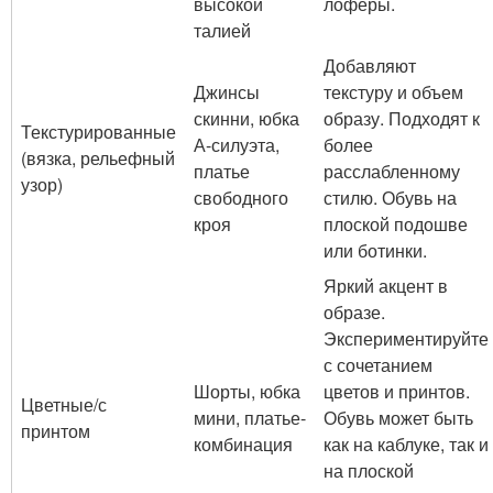
высокой
лоферы.
талией
Добавляют
Джинсы
текстуру и объем
скинни, юбка
образу. Подходят к
Текстурированные
А-силуэта,
более
(вязка, рельефный
платье
расслабленному
узор)
свободного
стилю. Обувь на
кроя
плоской подошве
или ботинки.
Яркий акцент в
образе.
Экспериментируйте
с сочетанием
Шорты, юбка
цветов и принтов.
Цветные/с
мини, платье-
Обувь может быть
принтом
комбинация
как на каблуке, так и
на плоской