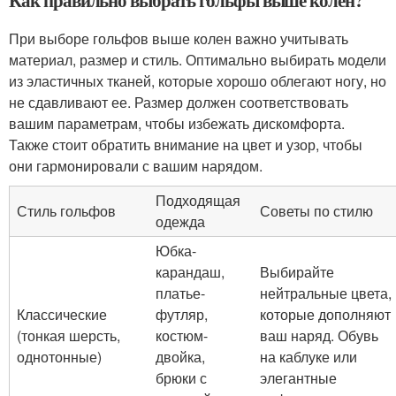
Как правильно выбрать гольфы выше колен?
При выборе гольфов выше колен важно учитывать
материал, размер и стиль. Оптимально выбирать модели
из эластичных тканей, которые хорошо облегают ногу, но
не сдавливают ее. Размер должен соответствовать
вашим параметрам, чтобы избежать дискомфорта.
Также стоит обратить внимание на цвет и узор, чтобы
они гармонировали с вашим нарядом.
Подходящая
Стиль гольфов
Советы по стилю
одежда
Юбка-
карандаш,
Выбирайте
платье-
нейтральные цвета,
Классические
футляр,
которые дополняют
(тонкая шерсть,
костюм-
ваш наряд. Обувь
однотонные)
двойка,
на каблуке или
брюки с
элегантные