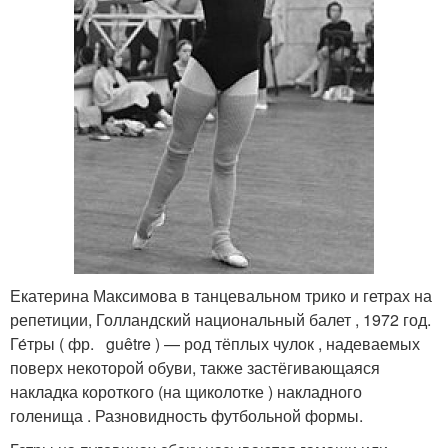
Екатерина Максимова в танцевальном трико и гетрах на
репетиции, Голландский национальный балет , 1972 год.
Ге́тры ( фр. guêtre ) — род тёплых чулок , надеваемых
поверх некоторой обуви, также застёгивающаяся
накладка короткого (на щиколотке ) накладного
голенища . Разновидность футбольной формы.