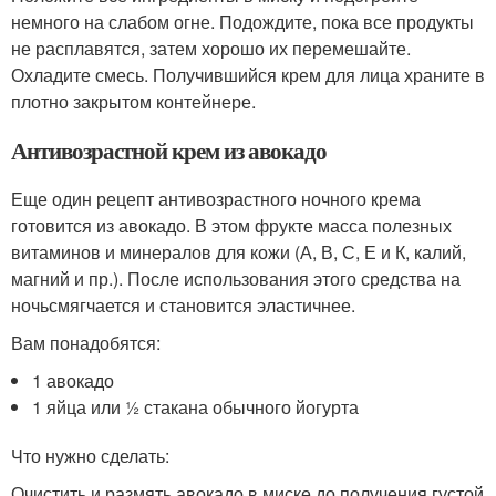
немного на слабом огне. Подождите, пока все продукты
не расплавятся, затем хорошо их перемешайте.
Охладите смесь. Получившийся крем для лица храните в
плотно закрытом контейнере.
Антивозрастной крем из авокадо
Еще один рецепт антивозрастного ночного крема
готовится из авокадо. В этом фрукте масса полезных
витаминов и минералов для кожи (А, В, С, Е и К, калий,
магний и пр.). После использования этого средства на
ночьсмягчается и становится эластичнее.
Вам понадобятся:
1 авокадо
1 яйца или ½ стакана обычного йогурта
Что нужно сделать:
Очистить и размять авокадо в миске до получения густой